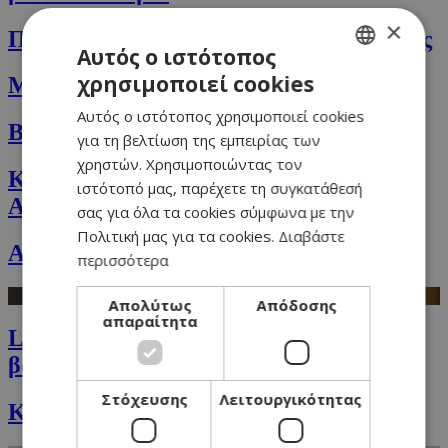
×
Πανίνι με ζαμπόν, τυριά και λάδι τρούφας
Αυτός ο ιστότοπος
χρησιμοποιεί cookies
Μπακλαβάς με χαλούμι
GREEK
Αυτός ο ιστότοπος χρησιμοποιεί cookies
ENGLISH
Biscotti με λεμόνι και καρύδια
για τη βελτίωση της εμπειρίας των
χρηστών. Χρησιμοποιώντας τον
Κιμάς με σάλτσα (το Sloppy Joes της
ιστότοπό μας, παρέχετε τη συγκατάθεσή
Αθηνάς)
σας για όλα τα cookies σύμφωνα με την
Πολιτική μας για τα cookies.
Διαβάστε
Αβγά με streaky bacon & pancakes
περισσότερα
Απολύτως
Απόδοσης
απαραίτητα
Linguine με σος ντομάτα, ούζο και
βασιλικό
Στόχευσης
Λειτουργικότητας
Κέικ με μέλι, αμύγδαλα και κεράσια