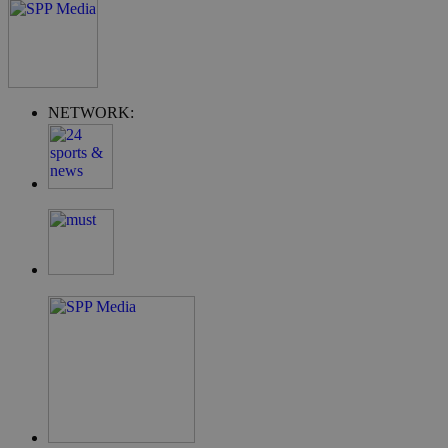
G_ENABLED_IDPS
συνεδρία
Google LLC
NETWORK:
.cyprus.wiz-
guide.com
takeOverCookie
cyprus.wiz-
1 μέρα
guide.com
ShowNewVisitorPopup
cyprus.wiz-
10 χρόνια
guide.com