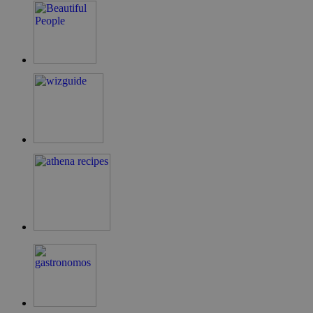
LangCookie
cyprusen.wiz-
1 εβδομάδα 3
guide.com
μέρες
PHPSESSID
συνεδρία
PHP.net
cyprusen.wiz-
guide.com