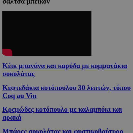
σάλτσα μπέικον
Κέικ μπανάνα και καρύδα με κομματάκια
σοκολάτας
Κεφτεδάκια κοτόπουλου 30 λεπτών, τύπου
Coq au Vin
Κρεμώδες κοτόπουλο με καλαμπόκι και
αρακά
Μπάρες σοκολάτας και φυστικοβούτυρο