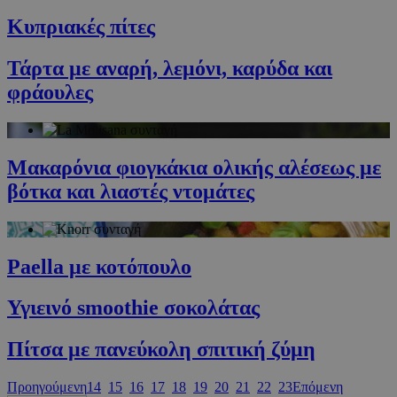
G_ENABLED_IDPS
συνεδρία
Google LLC
.cyprusen.wiz-
Κυπριακές πίτες
guide.com
PHPSESSID
συνεδρία
PHP.net
Τάρτα με αναρή, λεμόνι, καρύδα και
cyprus.wiz-
guide.com
φράουλες
Μακαρόνια φιογκάκια ολικής αλέσεως με
βότκα και λιαστές ντομάτες
Paella με κοτόπουλο
Google Privacy Policy
Υγιεινό smoothie σοκολάτας
Πίτσα με πανεύκολη σπιτική ζύμη
Προηγούμενη
14
15
16
17
18
19
20
21
22
23
Επόμενη