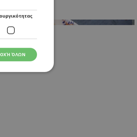
ουργικότητας
ΟΧΉ ΌΛΩΝ
ς
στη και τη
τητα cookies.
 Google