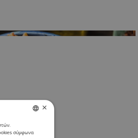
×
στών.
GREEK
cookies σύμφωνα
ENGLISH