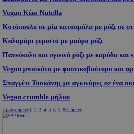
PHPSESSID
Vegan Κέικ Nutella
Κοτόπουλο σε μία κατσαρόλα με ρύζι σε σ
Καλαμάρι γεμιστό με μαύρο ρύζι
G_ENABLED_IDPS
Πανεύκολο και υγιεινό ρύζι με καρύδα και 
takeOverCookie
Vegan μπισκότα με φυστικοβούτυρο και α
Σπαγγέτι Τοσκάνης με αγκινάρες σε ένα σκ
ShowNewVisitor
Vegan crumble μήλου
LangCookie
Προηγούμενη
1
2
3
4
5
6
7
8
Επόμενη
PHPSESSID