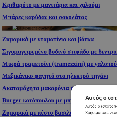
Κριθαρότο με μανιτάρια και χαλούμι
Μπάρες καρύδας και σοκολάτας
Ζυμαρικά με ντοματίνια και βότκα
Σιγομαγειρεμένο βοδινό στιφάδο με δεντρ
Μικρά τραμετσίνι (tramezzini) με γαλοπο
Μεξικάνικο φαγητό στο ηλεκτρό τηγάνι
Ακαταμάχητα μακαρόνια ψημένα στον φούρ
Αυτός ο ισ
Burger κοτόπουλου με μπέικον & σιρόπι σ
Αυτός ο ιστότοπο
Ζυμαρικά με πέστο βασιλικού, δυόσμου κα
Χρησιμοποιώντας