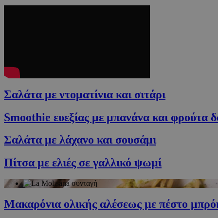
Σαλάτα με ντοματίνια και σιτάρι
Smoothie ευεξίας με μπανάνα και φρούτα 
Σαλάτα με λάχανο και σουσάμι
Πίτσα με ελιές σε γαλλικό ψωμί
Μακαρόνια ολικής αλέσεως με πέστο μπρό