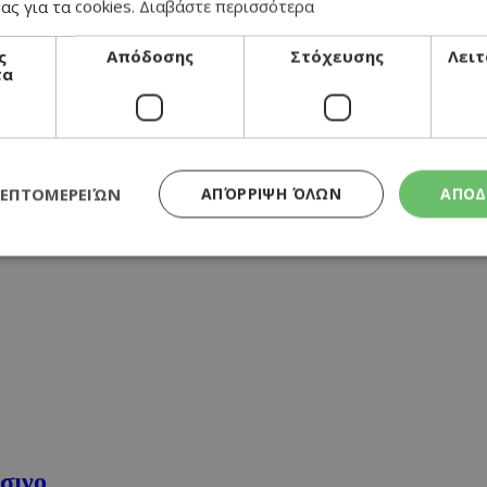
ας για τα cookies.
Διαβάστε περισσότερα
αούρτι
ς
Απόδοσης
Στόχευσης
Λειτ
τα
μαύρο κεράσι
ΛΕΠΤΟΜΕΡΕΙΏΝ
ΑΠΌΡΡΙΨΗ ΌΛΩΝ
ΑΠΟΔ
Απολύτως απαραίτητα
Απόδοσης
Στόχευσης
Λειτουργικότητα
τητα cookies επιτρέπουν βασικές λειτουργίες του ιστότοπου, όπως τη σύνδεση χρή
σμού. Ο ιστότοπος δεν μπορεί να χρησιμοποιηθεί σωστά χωρίς τα απολύτως απαραί
Προμηθευτής
/
Λήξη
Περιγραφή
Πεδίο
συνεδρία
Χρησιμοποιήθηκε για σύνδεση στο
Google LLC
.cyprusen.wiz-
guide.com
σσινο