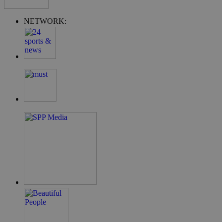
NETWORK:
takeOverCookie
__cf_bm
ShowSubLoginCo
ShowWizLogin
ShowWizLogin
ShowNewVisitor