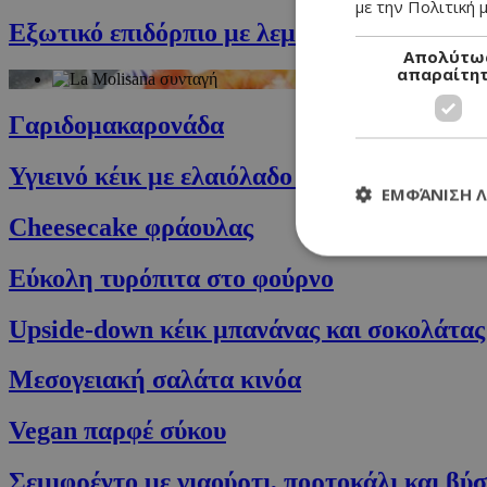
με την Πολιτική μ
Εξωτικό επιδόρπιο με λεμόνι, ανανά και γι
Απολύτω
απαραίτη
Γαριδομακαρονάδα
Υγιεινό κέικ με ελαιόλαδο και μαρμελάδα 
ΕΜΦΆΝΙΣΗ 
Cheesecake φράουλας
Εύκολη τυρόπιτα στο φούρνο
Upside-down κέικ μπανάνας και σοκολάτας
Τα απολύτως απαραί
διαχείριση λογαρια
Μεσογειακή σαλάτα κινόα
Ονοματεπώνυμο
Vegan παρφέ σύκου
G_ENABLED_IDPS
Σεμιφρέντο με γιαούρτι, πορτοκάλι και βύ