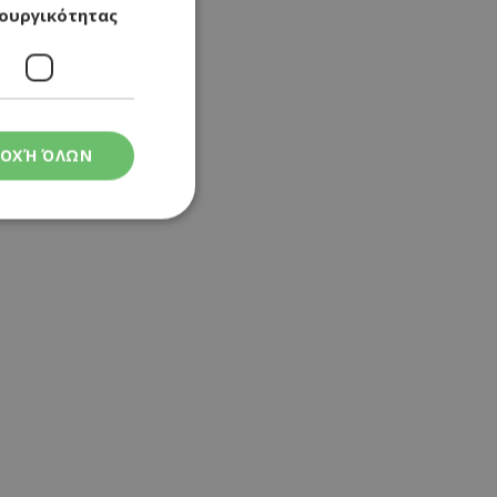
ουργικότητας
ΟΧΉ ΌΛΩΝ
ς
στη και τη
τητα cookies.
 Google
ρμογές που
ιται για ένα