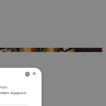
×
στών.
GREEK
cookies σύμφωνα
ENGLISH