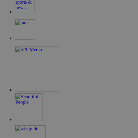
takeOverCookie
__cf_bm
ShowSubLoginCo
ShowWizLogin
ShowWizLogin
ShowNewVisitor