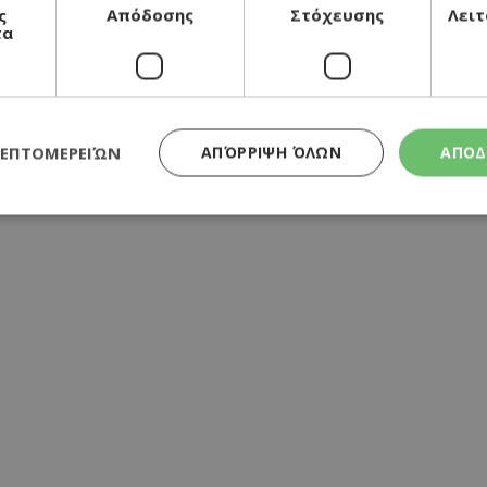
ς
Απόδοσης
Στόχευσης
Λειτ
τα
ΛΕΠΤΟΜΕΡΕΙΏΝ
ΑΠΌΡΡΙΨΗ ΌΛΩΝ
ΑΠΟΔ
Απολύτως απαραίτητα
Απόδοσης
Στόχευσης
Λειτουργικότητα
τητα cookies επιτρέπουν βασικές λειτουργίες του ιστότοπου, όπως τη σύνδεση χρή
σμού. Ο ιστότοπος δεν μπορεί να χρησιμοποιηθεί σωστά χωρίς τα απολύτως απαραί
Προμηθευτής
/
Λήξη
Περιγραφή
Πεδίο
συνεδρία
Χρησιμοποιήθηκε για σύνδεση στο
Google LLC
.cyprusen.wiz-
guide.com
συνεδρία
Cookie που δημιουργείται από εφα
PHP.net
βασίζονται στη γλώσσα PHP. Πρόκε
cyprus.wiz-