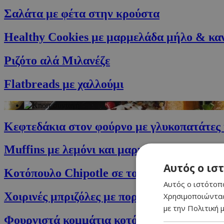
Σαλάτα με φέτα στην κρούστα
Healthy Cookies με μαρμελάδα μήλο & κα
Ριζότο αλά Μιλανέζε
Flatbreads με χαλλούμι
Κεφτεδάκια στον φούρνο με γλυκοπατάτες 
Muffins με λεμόνι και μαρμελάδα Κράνμπ
Αυτός ο ισ
Κοτόπουλο Chipotle σε τορτίγιες με σαλά
Αυτός ο ιστότοπο
Χοιρινές μπριζόλες με πορτοκάλι
Χρησιμοποιώντας
με την Πολιτική μ
Φουρνιστά κομμάτια κοτόπουλο με υπέροχ