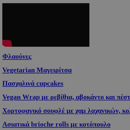
Φλαούνες
Vegetarian Μαγειρίτσα
Πασχαλινά cupcakes
Vegan Wrap με ρεβίθια, αβοκάντο και πέσ
Χορτοφαγικό σουφλέ με χαμ λαχανικών, κο
Ασιατικά brioche rolls με κοτόπουλο