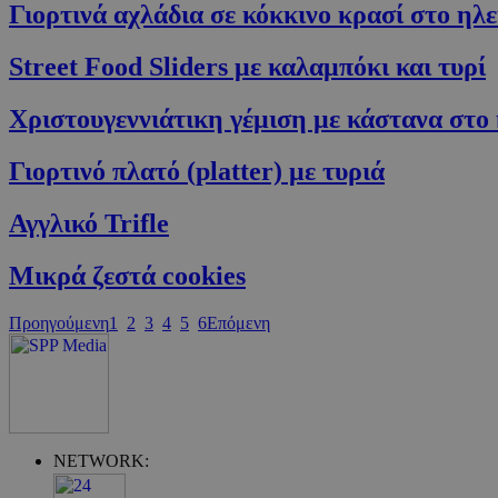
Γιορτινά αχλάδια σε κόκκινο κρασί στο
Street Food Sliders με καλαμπόκι και τυρί
Χριστουγεννιάτικη γέμιση με κάστανα σ
G_ENABLED_IDPS
Γιορτινό πλατό (platter) με τυριά
takeOverCookie
Αγγλικό Trifle
Μικρά ζεστά cookies
ShowNewVisitor
Προηγούμενη
1
2
3
4
5
6
Επόμενη
LangCookie
PHPSESSID
NETWORK: