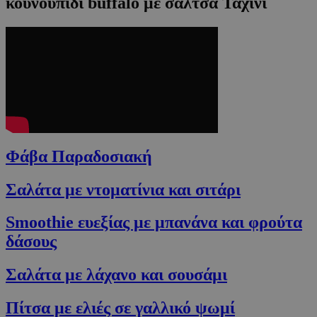
κουνουπίδι buffalo με σάλτσα Ταχίνι
Φάβα Παραδοσιακή
Σαλάτα με ντοματίνια και σιτάρι
Smoothie ευεξίας με μπανάνα και φρούτα
δάσους
Σαλάτα με λάχανο και σουσάμι
Πίτσα με ελιές σε γαλλικό ψωμί