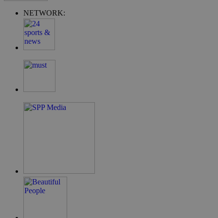
NETWORK:
G_ENABLED_IDPS
συνεδρία
Google LLC
.cyprus.wiz-
guide.com
takeOverCookie
cyprus.wiz-
1 μέρα
guide.com
ShowNewVisitorPopup
cyprus.wiz-
10 χρόνια
guide.com