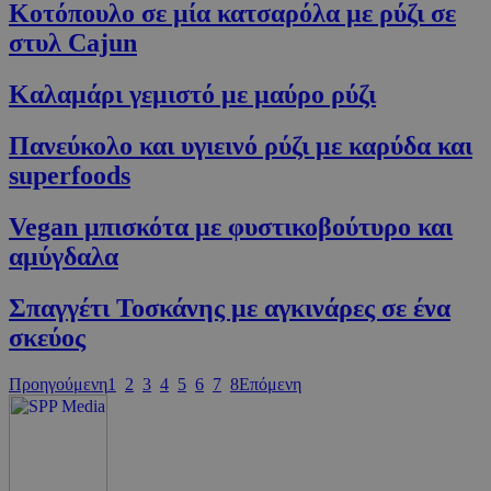
Κοτόπουλο σε μία κατσαρόλα με ρύζι σε
PHPSESSID
συνεδρία
PHP.net
στυλ Cajun
cyprus.wiz-
guide.com
Καλαμάρι γεμιστό με μαύρο ρύζι
Πανεύκολο και υγιεινό ρύζι με καρύδα και
superfoods
Vegan μπισκότα με φυστικοβούτυρο και
αμύγδαλα
Σπαγγέτι Τοσκάνης με αγκινάρες σε ένα
Google Privacy Policy
σκεύος
Προηγούμενη
1
2
3
4
5
6
7
8
Επόμενη