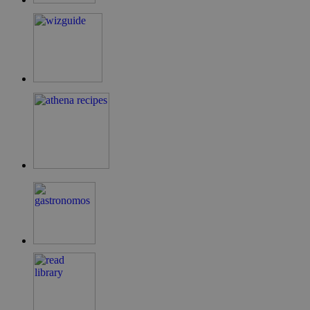
LangCookie
cyprusen.wiz-
1 εβδομάδα 3
guide.com
μέρες
PHPSESSID
συνεδρία
PHP.net
cyprusen.wiz-
guide.com