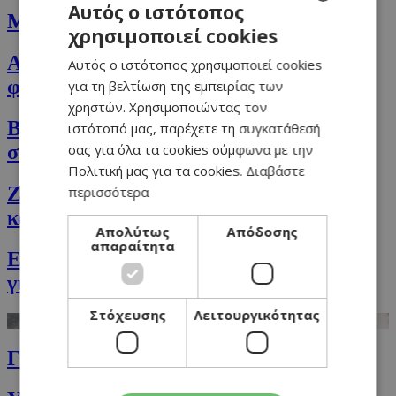
Αυτός ο ιστότοπος
Μεξικάνικο φαγητό στο ηλεκτρό τηγάνι
χρησιμοποιεί cookies
GREEK
Ακαταμάχητα μακαρόνια ψημένα στον
Αυτός ο ιστότοπος χρησιμοποιεί cookies
ENGLISH
φούρνο με τυριά
για τη βελτίωση της εμπειρίας των
χρηστών. Χρησιμοποιώντας τον
Burger κοτόπουλου με μπέικον & σιρόπι
ιστότοπό μας, παρέχετε τη συγκατάθεσή
σας για όλα τα cookies σύμφωνα με την
σφενδάμου
Πολιτική μας για τα cookies.
Διαβάστε
Ζυμαρικά με πέστο βασιλικού, δυόσμου
περισσότερα
και αλεσμένη φρυγανιά
Απολύτως
Απόδοσης
απαραίτητα
Εξωτικό επιδόρπιο με λεμόνι, ανανά και
γιαούρτι
Στόχευσης
Λειτουργικότητας
Γαριδομακαρονάδα