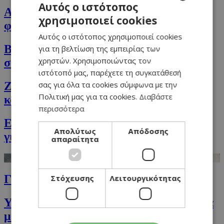
Αυτός ο ιστότοπος
Ακαταμάχητα μακαρόνια ψημένα στον
χρησιμοποιεί cookies
GREEK
φούρνο με τυριά
Αυτός ο ιστότοπος χρησιμοποιεί cookies
ENGLISH
Burger κοτόπουλου με μπέικον & σιρόπι
για τη βελτίωση της εμπειρίας των
χρηστών. Χρησιμοποιώντας τον
σφενδάμου
ιστότοπό μας, παρέχετε τη συγκατάθεσή
σας για όλα τα cookies σύμφωνα με την
Ζυμαρικά με πέστο βασιλικού, δυόσμου
Πολιτική μας για τα cookies.
Διαβάστε
και αλεσμένη φρυγανιά
περισσότερα
Εξωτικό επιδόρπιο με λεμόνι, ανανά και
Απολύτως
Απόδοσης
γιαούρτι
απαραίτητα
Γαριδομακαρονάδα
Στόχευσης
Λειτουργικότητας
Υγιεινό κέικ με ελαιόλαδο και μαρμελάδα
μαύρο κεράσι