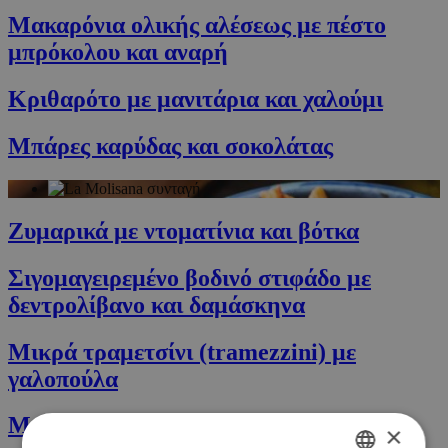
Μακαρόνια ολικής αλέσεως με πέστο
μπρόκολου και αναρή
Κριθαρότο με μανιτάρια και χαλούμι
Μπάρες καρύδας και σοκολάτας
Ζυμαρικά με ντοματίνια και βότκα
Σιγομαγειρεμένο βοδινό στιφάδο με
δεντρολίβανο και δαμάσκηνα
Μικρά τραμετσίνι (tramezzini) με
γαλοπούλα
Μεξικάνικο φαγητό στο ηλεκτρό τηγάνι
×