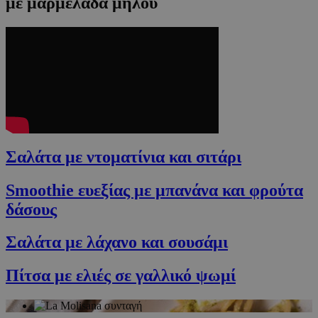
με μαρμελάδα μήλου
Σαλάτα με ντοματίνια και σιτάρι
Smoothie ευεξίας με μπανάνα και φρούτα
δάσους
Σαλάτα με λάχανο και σουσάμι
Πίτσα με ελιές σε γαλλικό ψωμί