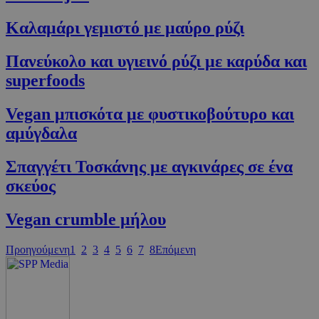
PHPSESSID
συνεδρία
PHP.net
Καλαμάρι γεμιστό με μαύρο ρύζι
cyprus.wiz-
guide.com
Πανεύκολο και υγιεινό ρύζι με καρύδα και
superfoods
Vegan μπισκότα με φυστικοβούτυρο και
αμύγδαλα
Σπαγγέτι Τοσκάνης με αγκινάρες σε ένα
σκεύος
Google Privacy Policy
Vegan crumble μήλου
Προηγούμενη
1
2
3
4
5
6
7
8
Επόμενη