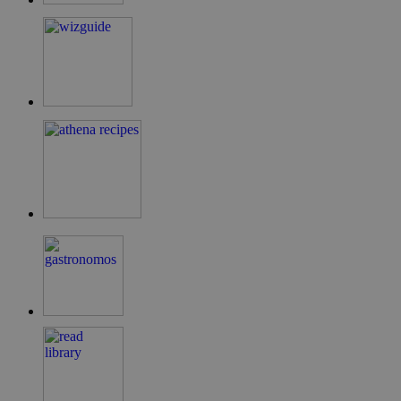
LangCookie
cyprusen.wiz-
1 εβδομάδα 3
guide.com
μέρες
PHPSESSID
συνεδρία
PHP.net
cyprusen.wiz-
guide.com