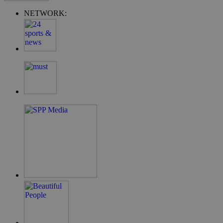
NETWORK:
G_ENABLED_IDPS
συνεδρία
Google LLC
.cyprus.wiz-
guide.com
takeOverCookie
cyprus.wiz-
1 μέρα
guide.com
ShowNewVisitorPopup
cyprus.wiz-
10 χρόνια
guide.com