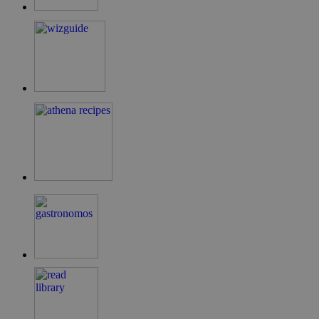
LangCookie
cyprusen.wiz-
1 εβδομάδα 3
guide.com
μέρες
PHPSESSID
συνεδρία
PHP.net
cyprusen.wiz-
guide.com