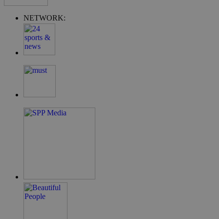
NETWORK:
G_ENABLED_IDPS
συνεδρία
Google LLC
.cyprus.wiz-
guide.com
takeOverCookie
cyprus.wiz-
1 μέρα
guide.com
ShowNewVisitorPopup
cyprus.wiz-
10 χρόνια
guide.com