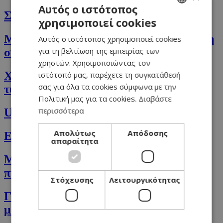
Αυτός ο ιστότοπος
Σαλάτα με αχλάδια και τυρί Stilton
χρησιμοποιεί cookies
GREEK
Μακαρόνια φαρφάλες με σούπερ πράσινη
Αυτός ο ιστότοπος χρησιμοποιεί cookies
ENGLISH
για τη βελτίωση της εμπειρίας των
σάλτσα
χρηστών. Χρησιμοποιώντας τον
Χιλιανή συνταγή κοτόπουλου με γέμιση
ιστότοπό μας, παρέχετε τη συγκατάθεσή
σας για όλα τα cookies σύμφωνα με την
τυριών σε σάλτσα
Πολιτική μας για τα cookies.
Διαβάστε
περισσότερα
Upside down Cake με εποχιακά φρούτα
Απολύτως
Απόδοσης
Ελληνικό Στιφάδο
απαραίτητα
Μαριναρισμένο σουβλάκι κοτόπουλο με
πίτα και σαλάτα
Στόχευσης
Λειτουργικότητας
Γεμιστό κοτόπουλο σε σάλτσα με
μανιτάρια