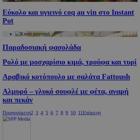
PHPSESSID
συνεδρία
PHP.net
Εύκολο και υγιεινό coq au vin στο Instant
cyprus.wiz-
guide.com
Pot
Παραδοσιακή φασολάδα
Ρολό με μοσχαρίσιο κιμά, τρούφα και τυρί
Αραβικό κοτόπουλο με σαλάτα Fattoush
Google Privacy Policy
Αλμυρό – γλυκό σουφλέ με φέτα, αναρή
και πεκάν
Προηγούμενη
2
3
4
5
6
7
8
9
10
11
Επόμενη