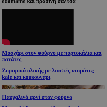
edamame και πράσινη σάλτσα
Μοσχάρι στον φούρνο με πορτοκάλια και
πατάτες
Ζυμαρικά ολικής με λιαστές ντομάτες
kale και κουκουνάρι
Πασχαλινό αρνί στον φούρνο