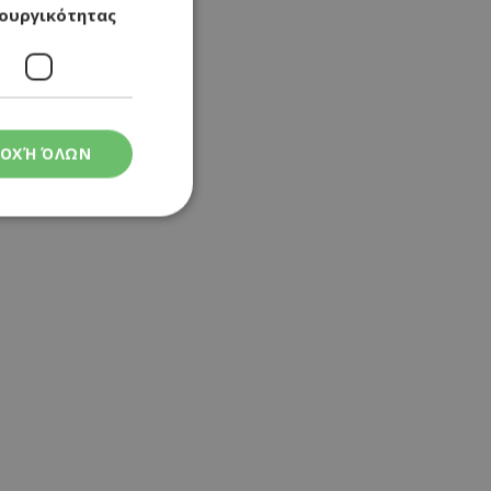
ουργικότητας
ΟΧΉ ΌΛΩΝ
ς
στη και τη
τητα cookies.
 Google
ρμογές που
ιται για ένα