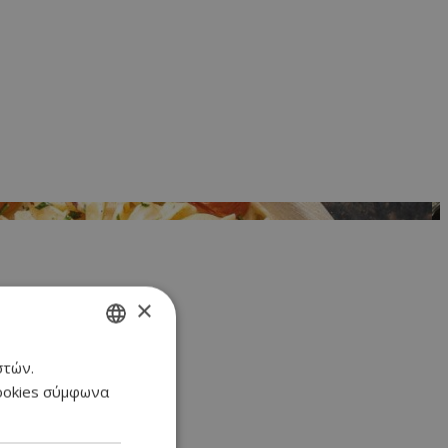
×
στών.
GREEK
cookies σύμφωνα
ENGLISH