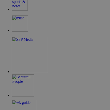
takeOverCookie
__cf_bm
ShowSubLoginCo
ShowWizLogin
ShowWizLogin
ShowNewVisitor