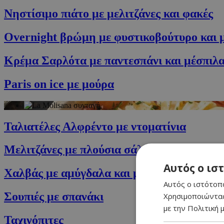
Νηστίσιμο πιάτο με μελιτζάνες και φακές
Overnight βρώμη με φυστικοβούτυρο και 
Κρέμα Σαρλότα με παντεσπάνι και μέσπιλ
Paris on ice με μούρα
Ταλιατέλες Αλφρέντο με ντοματίνια
Μελιτζάνες με πλούσια σάλτσα ντομάτας
Αυτός ο ισ
Χαλβάς με αμύγδαλα και μαρμελάδα μαύρο
Αυτός ο ιστότοπο
Σουπιές με σπανάκι
Χρησιμοποιώντας
με την Πολιτική μ
Ταχινόπιτες