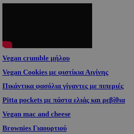
Vegan crumble μήλου
Vegan Cookies με φιστίκια Αιγίνης
Πικάντικα φασόλια γίγαντες με πιπεριές
Pitta pockets με πάστα ελιάς και ρεβίθια
Vegan mac and cheese
Brownies Γιαουρτιού