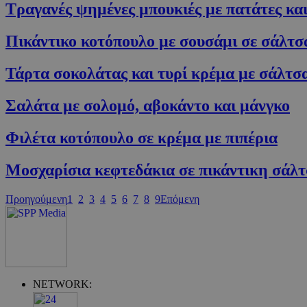
Τραγανές ψημένες μπουκιές με πατάτες κα
Πικάντικο κοτόπουλο με σουσάμι σε σάλτσ
Τάρτα σοκολάτας και τυρί κρέμα με σάλτσα
G_ENABLED_IDPS
Σαλάτα με σολομό, αβοκάντο και μάνγκο
takeOverCookie
Φιλέτα κοτόπουλο σε κρέμα με πιπέρια
Μοσχαρίσια κεφτεδάκια σε πικάντικη σάλτ
ShowNewVisitor
Προηγούμενη
1
2
3
4
5
6
7
8
9
Επόμενη
LangCookie
PHPSESSID
NETWORK: