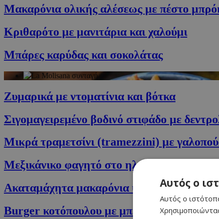
Μακαρόνια ολικής αλέσεως με πέστο μπρό
Κριθαρότο με μανιτάρια και χαλούμι
Μπάρες καρύδας και σοκολάτας
Ζυμαρικά με ντοματίνια και βότκα
Σιγομαγειρεμένο βοδινό στιφάδο με δεντρ
Μικρά τραμετσίνι (tramezzini) με γαλοπο
Μεξικάνικο φαγητό στο ηλεκτρό τηγάνι
Αυτός ο ισ
Ακαταμάχητα μακαρόνια ψημένα στον φούρ
Αυτός ο ιστότοπο
Burger κοτόπουλου με μπέικον & σιρόπι σ
Χρησιμοποιώντας