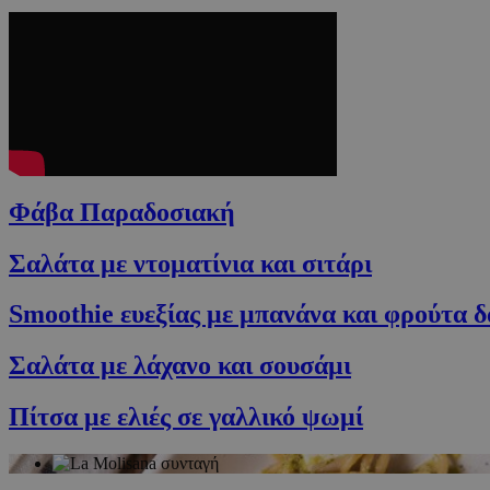
Φάβα Παραδοσιακή
Σαλάτα με ντοματίνια και σιτάρι
Smoothie ευεξίας με μπανάνα και φρούτα 
Σαλάτα με λάχανο και σουσάμι
Πίτσα με ελιές σε γαλλικό ψωμί