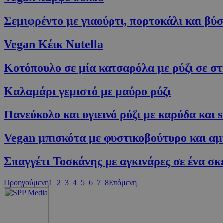
PHPSESSID
Σεμιφρέντο με γιαούρτι, πορτοκάλι και βύ
Vegan Κέικ Nutella
Κοτόπουλο σε μία κατσαρόλα με ρύζι σε σ
G_ENABLED_IDPS
Καλαμάρι γεμιστό με μαύρο ρύζι
takeOverCookie
Πανεύκολο και υγιεινό ρύζι με καρύδα και 
Vegan μπισκότα με φυστικοβούτυρο και α
ShowNewVisitor
Σπαγγέτι Τοσκάνης με αγκινάρες σε ένα σκ
LangCookie
Προηγούμενη
1
2
3
4
5
6
7
8
Επόμενη
PHPSESSID