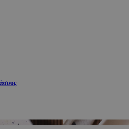
δάσους