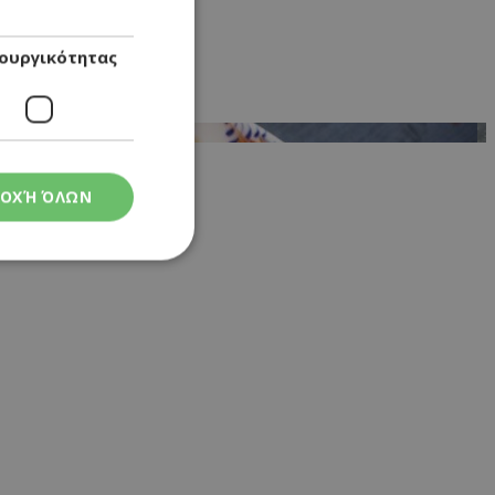
ουργικότητας
ΟΧΉ ΌΛΩΝ
ς
στη και τη
τητα cookies.
 Google