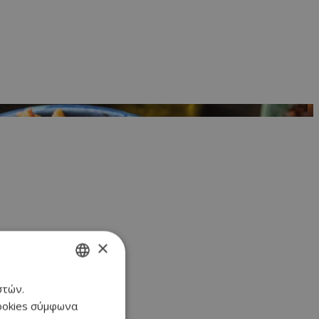
×
στών.
GREEK
cookies σύμφωνα
ENGLISH