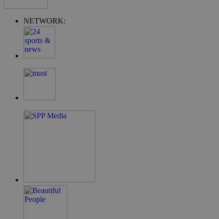
NETWORK:
takeOverCookie
__cf_bm
ShowSubLoginCo
ShowWizLogin
ShowWizLogin
ShowNewVisitor