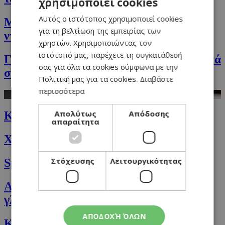
χρησιμοποιεί cookies
GREEK
Αυτός ο ιστότοπος χρησιμοποιεί cookies
Μακαρόνια πέννε με πικάντικη σος
ENGLISH
για τη βελτίωση της εμπειρίας των
ντομάτα
χρηστών. Χρησιμοποιώντας τον
ιστότοπό μας, παρέχετε τη συγκατάθεσή
Γιγάντιο cookie σοκολάτας με χρωματιστά
σας για όλα τα cookies σύμφωνα με την
σοκολατάκια
Πολιτική μας για τα cookies.
Διαβάστε
περισσότερα
Απολύτως
Απόδοσης
Κρεμώδης μακαρονάδα με σπανάκι
απαραίτητα
Χαλβάς με πορτοκάλι και φιστίκια
Στόχευσης
Λειτουργικότητας
Spiced cake με αχλάδια και αμύγδαλα
Αβοκάντο brunch μπολ με αβγά και
γλυκούς πικάντικους σπόρους
ΑΠΟΔΟΧΉ ΌΛΩΝ
Κοτόπουλο Kiev με κυπριακή λούντζα