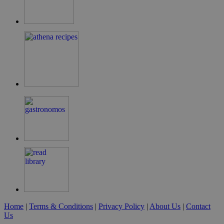
LangCookie
cyprusen.wiz-
1 εβδομάδα 3
guide.com
μέρες
PHPSESSID
συνεδρία
PHP.net
cyprusen.wiz-
guide.com
Home
|
Terms & Conditions
|
Privacy Policy
|
About Us
|
Contact
Us