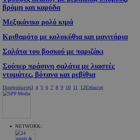
cyprus.wiz-
guide.com
βρόμη και καρύδα
Μεξικάνικο ρολό κιμά
Κριθαρότο με κολοκύθια και μανιτάρια
Σαλάτα του βοσκού με παριζάκι
Σούπερ πράσινη σαλάτα με λιαστές
ντομάτες, βότανα και ρεβίθια
Google Privacy Policy
Προηγούμενη
3
4
5
6
7
8
9
10
11
12
Επόμενη
NETWORK: