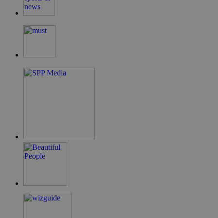
G_ENABLED_IDPS
συνεδρία
Google LLC
.cyprus.wiz-
guide.com
takeOverCookie
cyprus.wiz-
1 μέρα
guide.com
ShowNewVisitorPopup
cyprus.wiz-
10 χρόνια
guide.com