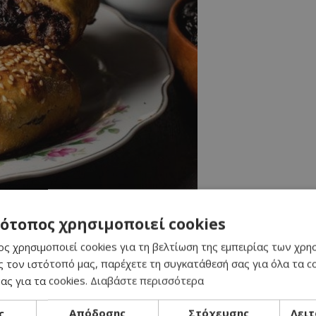
α/Πρωινό
Χορτοφαγικό
Vegetarian
Brunch
Συνοδευτικό
τότοπος χρησιμοποιεί cookies
ς χρησιμοποιεί cookies για τη βελτίωση της εμπειρίας των χρη
 τον ιστότοπό μας, παρέχετε τη συγκατάθεσή σας για όλα τα 
ραμμένη για όσους έχουν τις εξής προτιμήσεις: μπόλικη γέμιση, καθ
ας για τα cookies.
Διαβάστε περισσότερα
ς
Απόδοσης
Στόχευσης
Λειτ