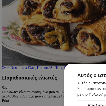
Σνακ
Νηστίσιμα
Ελιές
Πορτοκάλι
Πίτες
Κυπριακά
Υγιεινά
Πρόγευμ
Αυτός ο ισ
Παραδοσιακές ελιωτές
Αυτός ο ιστότοπο
Save
Χρησιμοποιώντας
Οι ελιωτές είναι το αγαπημένο μου αλμυρό. Αυτή η συνταγή είναι γ
με την Πολιτική μ
ακολουθεί η συνταγή μου για τέλειες ελιωτές!
Print
Απολύτω