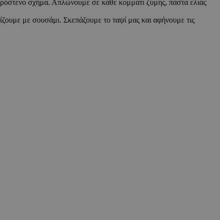
όδου λειτουργίας
ρόστενο σχήμα. Απλώνουμε σε κάθε κομμάτι ζύμης, πάστα ελιάς
ος αριθμός που
ίο μπορεί να είναι
ζουμε με σουσάμι. Σκεπάζουμε το ταψί μας και αφήνουμε τις
λλά ένα καλό
 κατάστασης
σελίδων.
 Google
ing δηλαδή να
α στον χρήστη
όπως είναι το take
sh down banners.
ing δηλαδή να
α στον χρήστη
όπως είναι το take
sh down banners.
ει την επιλεγμένη
ρμογές που
ιται για ένα
 χρησιμοποιείται
όδου λειτουργίας
ος αριθμός που
ίο μπορεί να είναι
λλά ένα καλό
 κατάστασης