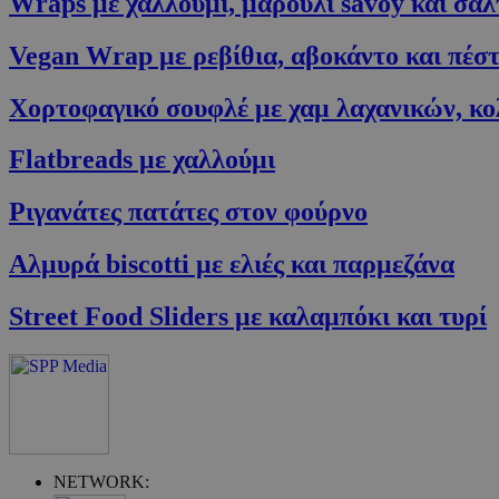
Wraps με χαλλούμι, μαρούλι savoy και σά
takeOverCookie
Vegan Wrap με ρεβίθια, αβοκάντο και πέσ
Χορτοφαγικό σουφλέ με χαμ λαχανικών, κο
__cf_bm
Flatbreads με χαλλούμι
ShowSubLoginCo
Ριγανάτες πατάτες στον φούρνο
Αλμυρά biscotti με ελιές και παρμεζάνα
ShowWizLogin
Street Food Sliders με καλαμπόκι και τυρί
ShowWizLogin
ShowNewVisitor
NETWORK: