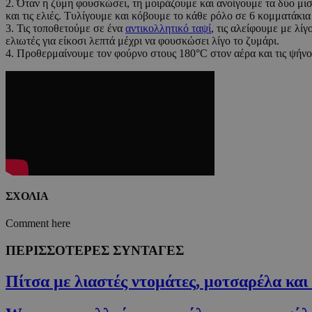
2. Όταν η ζύμη φουσκώσει, τη μοιράζουμε και ανοίγουμε τα δύο μ
και τις ελιές. Τυλίγουμε και κόβουμε το κάθε ρόλο σε 6 κομματάκια
3. Τις τοποθετούμε σε ένα
αντικολλητικό ταψί
, τις αλείφουμε με λί
ελιωτές για είκοσι λεπτά μέχρι να φουσκώσει λίγο το ζυμάρι.
4. Προθερμαίνουμε τον φούρνο στους 180°C στον αέρα και τις ψήνου
G_ENABLED_IDPS
takeOverCookie
ShowNewVisitor
ΣΧΟΛΙΑ
LangCookie
Comment here
PHPSESSID
ΠΕΡΙΣΣΟΤΕΡΕΣ ΣΥΝΤΑΓΕΣ
Πίτσα με λιαστές ντομάτες, μοτσαρέλα και