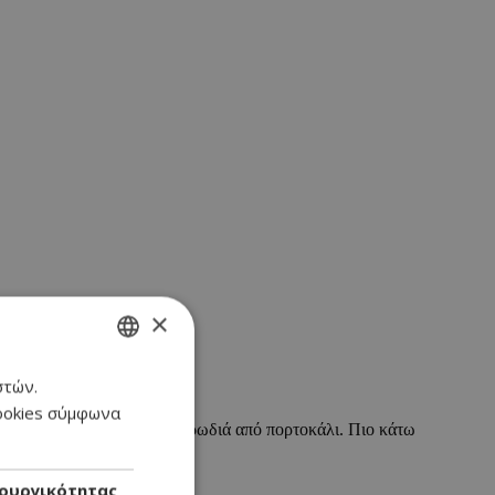
×
στών.
GREEK
cookies σύμφωνα
ENGLISH
όλου κρεμμύδι και έντονη μυρωδιά από πορτοκάλι. Πιο κάτω
ουργικότητας