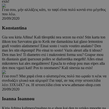
exis!
Γεια σου, μήν αλλάξεις κάτι, το ταψί είναι πολύ κοντά στο μέγεθος
που λέω.
20/09/2020
Konstantina
Gia sou kiria A8ina! Kali tileoptiki nea sezon na exis! Stin karta ton
ilikon tou Savvatou gia to Keik me damaskina kai glaso lemoniou
grafi voutiro alatismeno! Einai sosto i vazis voutiro analato? Den
mas les stin ekpompi! Pio einai to sosto! Vazis aleuri alla ti idous?
Den mas les! Ti diametro exi i makrosteni forma sou? Grapse mou
tis diastasis giati iparxoun polles se diaforetika mege8i! Alles einai
mikroteres kai ales megaliteres! Epsa3a to eshop pou mas eipes alla
den mou vgazi kati! Pos to onomases? Kali sinexia na exis!
Γεια σου!! Μια χαρά είναι ο αλατισμένος πολύ πιο ωραίο τι κέικ να
συνδυάζει γλυκό και αλμυρό! Για ταψί, αν πας στην ιστοσελίδα
λέει 33Χ14Χ7 εκ. Η ιστοσελίδα είναι www.athenase-shop.com
20/09/2020
Ioanna Ioannou
Kiria Athina kalimera!psahno to e shop kai den to vrisko.mporite na