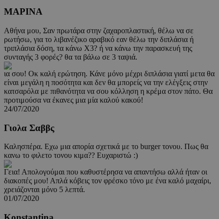
ΜΑΡΙΝΑ
Αθήνα μου, Σαν πρωτάρα στην ζαχαροπλαστική, θέλω να σε
ρωτήσω, για το λιβανέζικο αραβικό εαν θέλω την διπλάσια ή
τριπλάσια δόση, τα κάνω Χ3? ή να κάνω την παρασκευή της
συνταγής 3 φορές? θα τα βάλω σε 3 ταψιά.
ια σου! Οκ καλή ερώτηση. Κάνε μόνο μέχρι διπλάσια γιατί μετα θα
είναι μεγάλη η ποσότητα και δεν θα μπορείς να την ελέγξεις στην
κατσαρόλα με πιθανότητα να σου κόλληση η κρέμα στον πάτο. Θα
προτιμούσα να έκανες μια μία καλού κακού!
24/07/2020
Γιολα Σαββς
Καλησπέρα. Εχω μια απορία σχετικά με το burger τονου. Πως θα
κανω το φιλετο τονου κιμα?? Ευχαριστώ :)
Γεια! Απολογούμαι που καθυστέρησα να απαντήσω αλλά ήταν οι
διακοπές μου! Απλά κόβεις τον φρέσκο τόνο με ένα καλό μαχαίρι,
χρειάζονται μόνο 5 λεπτά.
01/07/2020
Konstantina