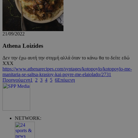
ShowWizLogin
.cyprus.wiz-
1 μέρα
guide.com
21/09/2022
Athena Loizides
Δεν την έχω αυτή την στιγμή αλλά όταν το κάνω θα το δείτε εδώ
ΧΧΧ
https://www.athenarecipes.com/syntages/kotopoylo/kotopoylo-me-
ShowWizLogin
cyprusen.wiz-
1 μέρα
guide.com
manitaria-se-saltsa-krasioy-kai-poyre-me-elaiolado/2731
Προηγούμενη
1
2
3
4
5
6
Επόμενη
NETWORK: