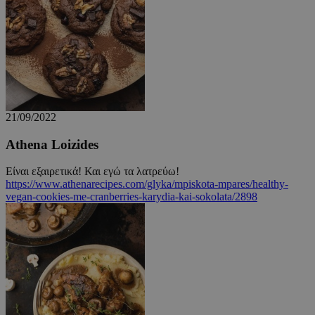
δευτερόλεπτα
.onesignal.com
21/09/2022
Athena Loizides
ShowSubLoginCookie
.athenarecipes.com
1 μέρα
Είναι εξαιρετικά! Και εγώ τα λατρεύω!
https://www.athenarecipes.com/glyka/mpiskota-mpares/healthy-
vegan-cookies-me-cranberries-karydia-kai-sokolata/2898