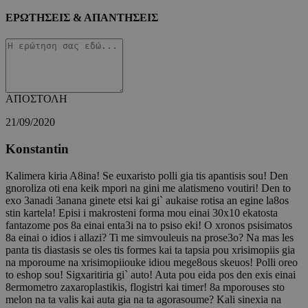
ΕΡΩΤΗΣΕΙΣ & ΑΠΑΝΤΗΣΕΙΣ
ΑΠΟΣΤΟΛΗ
21/09/2020
Konstantin
Kalimera kiria A8ina! Se euxaristo polli gia tis apantisis sou! Den
gnoroliza oti ena keik mpori na gini me alatismeno voutiri! Den to
exo 3anadi 3anana ginete etsi kai gi` aukaise rotisa an egine la8os
stin kartela! Episi i makrosteni forma mou einai 30x10 ekatosta
fantazome pos 8a einai enta3i na to psiso eki! O xronos psisimatos
8a einai o idios i allazi? Ti me simvouleuis na prose3o? Na mas les
panta tis diastasis se oles tis formes kai ta tapsia pou xrisimopiis gia
na mporoume na xrisimopiiouke idiou mege8ous skeuos! Polli oreo
to eshop sou! Sigxaritiria gi` auto! Auta pou eida pos den exis einai
8ermometro zaxaroplastikis, flogistri kai timer! 8a mporouses sto
melon na ta valis kai auta gia na ta agorasoume? Kali sinexia na