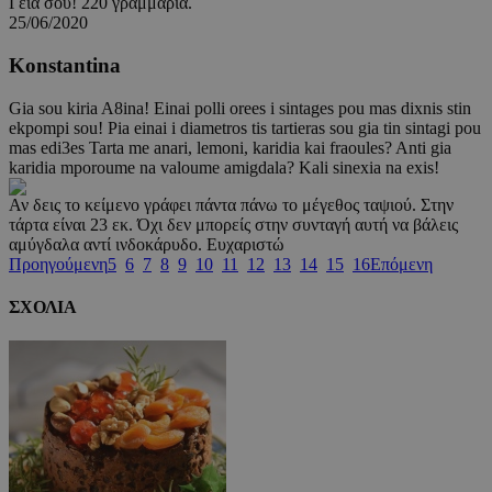
Γεια σου! 220 γραμμάρια.
25/06/2020
Konstantina
Gia sou kiria A8ina! Einai polli orees i sintages pou mas dixnis stin
ekpompi sou! Pia einai i diametros tis tartieras sou gia tin sintagi pou
mas edi3es Tarta me anari, lemoni, karidia kai fraoules? Anti gia
karidia mporoume na valoume amigdala? Kali sinexia na exis!
Αν δεις το κείμενο γράφει πάντα πάνω το μέγεθος ταψιού. Στην
τάρτα είναι 23 εκ. Όχι δεν μπορείς στην συνταγή αυτή να βάλεις
αμύγδαλα αντί ινδοκάρυδο. Ευχαριστώ
Προηγούμενη
5
6
7
8
9
10
11
12
13
14
15
16
Επόμενη
ΣΧΟΛΙΑ