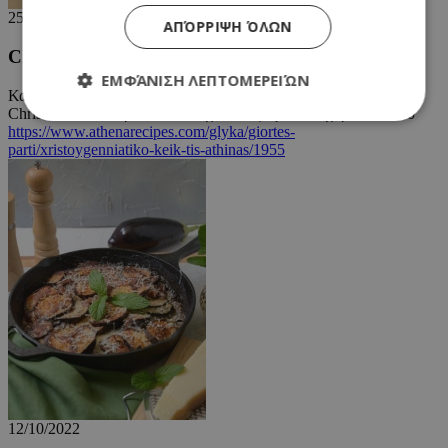
25/11/2022
ΑΠΌΡΡΙΨΗ ΌΛΩΝ
Chrysanthi Koronis
ΕΜΦΆΝΙΣΗ ΛΕΠΤΟΜΕΡΕΙΏΝ
Καλησπέρα, ήθελα να ρωτήσω πόσες μέρες αντέχει αυτό το
Christmas cake. Πρέπει να το έχω στο ψυγειο;; ευχαριστώ πολύ
https://www.athenarecipes.com/glyka/giortes-
parti/xristoygenniatiko-keik-tis-athinas/1955
Απολύτως απαραίτητα
Απόδοσης
Στόχευσης
Λειτουργικότητας
Τα απολύτως απαραίτητα cookies επιτρέπουν
βασικές λειτουργίες του ιστότοπου, όπως τη
σύνδεση χρήστη και τη διαχείριση λογαριασμού.
Ο ιστότοπος δεν μπορεί να χρησιμοποιηθεί σωστά
χωρίς τα απολύτως απαραίτητα cookies.
Προμηθευτής
/
Ονοματεπώνυμο
Λήξη
Πεδίο
G_ENABLED_IDPS
συνεδρία
Google LLC
.cyprusen.wiz-
guide.com
PHPSESSID
συνεδρία
PHP.net
12/10/2022
cyprus.wiz-