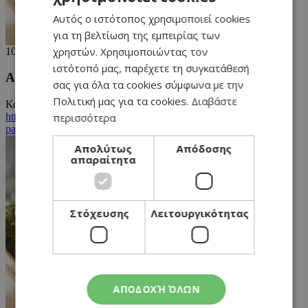
Αυτός ο ιστότοπος χρησιμοποιεί cookies
ENGLISH
για τη βελτίωση της εμπειρίας των
χρηστών. Χρησιμοποιώντας τον
10/12/2022
ιστότοπό μας, παρέχετε τη συγκατάθεσή
Athena Loizides
σας για όλα τα cookies σύμφωνα με την
Πολιτική μας για τα cookies.
Διαβάστε
Καλησπέρα? Αντέχει 2 μήνες, δεν πρέπει να βάλεις στο ψυγείο.
περισσότερα
https://www.athenarecipes.com/glyka/giortes-
parti/xristoygenniatiko-keik-tis-athinas/1955
Απολύτως
Απόδοσης
απαραίτητα
Στόχευσης
Λειτουργικότητας
ΑΠΟΔΟΧΉ ΌΛΩΝ