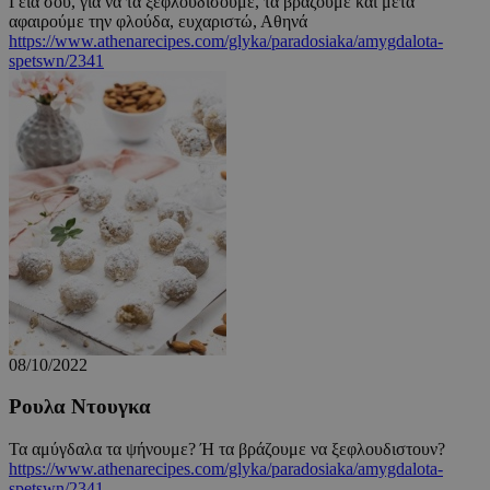
Γεια σου, για να τα ξεφλουδίσουμε, τα βράζουμε και μετά
αφαιρούμε την φλούδα, ευχαριστώ, Αθηνά
G_ENABLED_IDPS
συνεδρία
Google LLC
.cyprus.wiz-
https://www.athenarecipes.com/glyka/paradosiaka/amygdalota-
guide.com
spetswn/2341
takeOverCookie
cyprus.wiz-
1 μέρα
guide.com
ShowNewVisitorPopup
cyprus.wiz-
10 χρόνια
guide.com
08/10/2022
Ρουλα Ντουγκα
Τα αμύγδαλα τα ψήνουμε? Ή τα βράζουμε να ξεφλουδιστουν?
https://www.athenarecipes.com/glyka/paradosiaka/amygdalota-
spetswn/2341