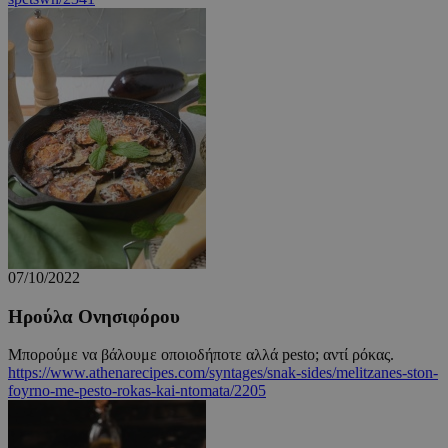
LangCookie
cyprusen.wiz-
1 εβδομάδα 3
guide.com
μέρες
PHPSESSID
συνεδρία
PHP.net
cyprusen.wiz-
guide.com
07/10/2022
Ηρούλα Ονησιφόρου
Μπορούμε να βάλουμε οποιοδήποτε αλλά pesto; αντί ρόκας.
https://www.athenarecipes.com/syntages/snak-sides/melitzanes-ston-
foyrno-me-pesto-rokas-kai-ntomata/2205