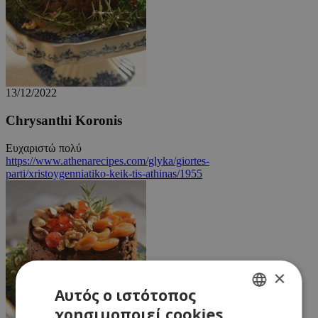
13/12/2022
Chrysanthi Koronis
Ευχαριστώ πολύ
https://www.athenarecipes.com/glyka/giortes-
parti/xristoygenniatiko-keik-tis-athinas/1955
×
Αυτός ο ιστότοπος
χρησιμοποιεί cookies
GREEK