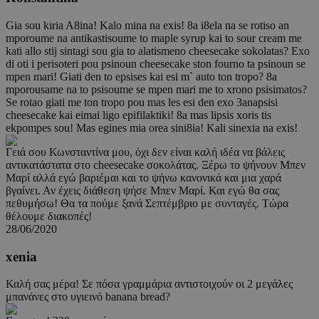
Gia sou kiria A8ina! Kalo mina na exis! 8a i8ela na se rotiso an
mporoume na antikastisoume to maple syrup kai to sour cream me
kati allo stij sintagi sou gia to alatismeno cheesecake sokolatas? Exo
di oti i perisoteri pou psinoun cheesecake ston fourno ta psinoun se
mpen mari! Giati den to epsises kai esi m` auto ton tropo? 8a
mporousame na to psisoume se mpen mari me to xrono psisimatos?
Se rotao giati me ton tropo pou mas les esi den exo 3anapsisi
cheesecake kai eimai ligo epifilaktiki! 8a mas lipsis xoris tis
ekpompes sou! Mas egines mia orea sini8ia! Kali sinexia na exis!
Γειά σου Κωνσταντίνα μου, όχι δεν είναι καλή ιδέα να βάλεις
αντικατάστατα στο cheesecake σοκολάτας. Ξέρω το ψήνουν Μπεν
Μαρί αλλά εγώ βαριέμαι και το ψήνω κανονικά και μια χαρά
βγαίνει. Αν έχεις διάθεση ψήσε Μπεν Μαρί. Και εγώ θα σας
πεθυμήσω! Θα τα πούμε ξανά Σεπτέμβριο με συνταγές. Τώρα
θέλουμε διακοπές!
28/06/2020
xenia
Καλή σας μέρα! Σε πόσα γραμμάρια αντιστοιχούν οι 2 μεγάλες
μπανάνες στο υγιεινό banana bread?