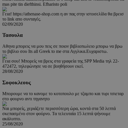
mas pite tin diefthinsi. Efharisto poli
Γεια! https://athenase-shop.com η αν πας στην ιστοσελίδα θα βρεισ
το link απο συνταγές.
02/09/2020
Τασουλα
Αθηνα μπορεις να μου πεις σε ποιον βιβλιοπωλειο μπορω να βρω
το βιβλιο σου Its all Greek to me στα Αγγλικα.Ευχαριστω.
Γεια σου! Μπορείς να βρεις στα γραφεία της SPP Media τηλ 22-
472472, τηλεφώνησε να σε βοηθήσουν εκεί.
28/08/2020
Σοφοκλεους
Μπορουμε να το κανομε το κοτοπουλο με τζαμπο και τυρι τσιεταρ
στο φουρνο αντι τηγανητο
Ναι μπορείς, χεριάζετε περισσότερη ώρα, κοντά στα 50 λεπτά
σκεπασμένο στον φούρνο. Τα τελευταία 15 λεπτά ψήνουμε
ακάλυπτο.
25/08/2020