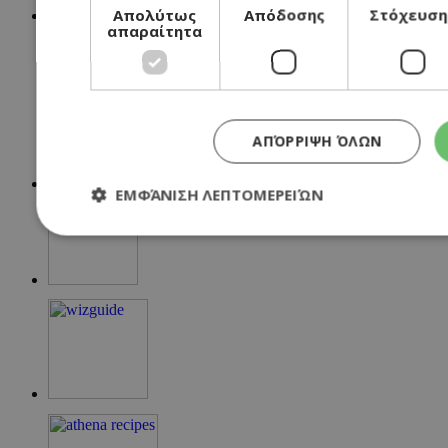
Απολύτως
Απόδοσης
Στόχευση
απαραίτητα
ΑΠΌΡΡΙΨΗ ΌΛΩΝ
ΕΜΦΆΝΙΣΗ ΛΕΠΤΟΜΕΡΕΙΏΝ
Απολύτως απαραίτητα
Απόδοσης
Στόχευσ
Τα απολύτως απαραίτητα cookies επιτρέπουν βασικές λειτουργί
σύνδεση χρήστη και τη διαχείριση λογαριασμού. Ο ιστότοπος δ
σωστά χωρίς τα απολύτως απαραίτητα cookies.
Προμηθευτής
/
Ονοματεπώνυμο
Λήξη
Πεδίο
G_ENABLED_IDPS
συνεδρία
Google LLC
.cyprusen.wiz-