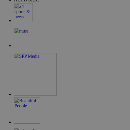
G_ENABLED_IDPS
συνεδρία
Google LLC
.cyprus.wiz-
guide.com
takeOverCookie
cyprus.wiz-
1 μέρα
guide.com
ShowNewVisitorPopup
cyprus.wiz-
10 χρόνια
guide.com