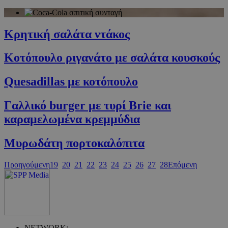
PHPSESSID
συνεδρία
PHP.net
cyprus.wiz-
guide.com
Κρητική σαλάτα ντάκος
Κοτόπουλο ριγανάτο με σαλάτα κουσκούς
Quesadillas με κοτόπουλο
Γαλλικό burger με τυρί Brie και
καραμελωμένα κρεμμύδια
Google Privacy Policy
Μυρωδάτη πορτοκαλόπιτα
Προηγούμενη
19
20
21
22
23
24
25
26
27
28
Επόμενη
NETWORK: