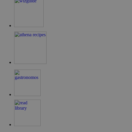
LangCookie
cyprusen.wiz-
1 εβδομάδα 3
guide.com
μέρες
PHPSESSID
συνεδρία
PHP.net
cyprusen.wiz-
guide.com