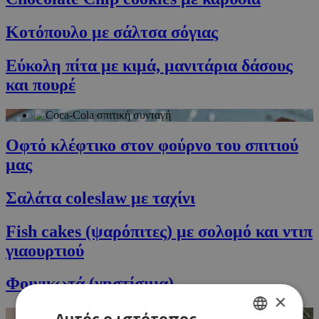
Κοτόπουλο με σάλτσα σόγιας
Εύκολη πίτα με κιμά, μανιτάρια δάσους
και πουρέ
Οφτό κλέφτικο στον φούρνο του σπιτιού
μας
Σαλάτα coleslaw με ταχίνι
Fish cakes (ψαρόπιτες) με σολομό και ντιπ
γιαουρτιού
Φοινικωτά (νηστίσιμα)
×