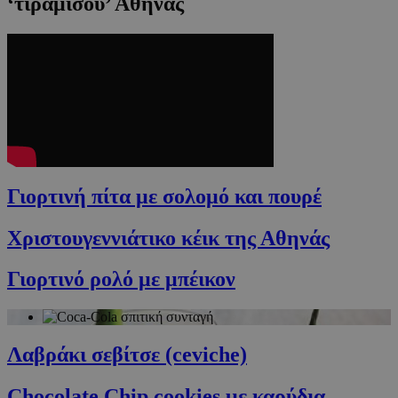
‘τιραμισού’ Αθηνάς
Γιορτινή πίτα με σολομό και πουρέ
Χριστουγεννιάτικο κέικ της Αθηνάς
Γιορτινό ρολό με μπέικον
Λαβράκι σεβίτσε (ceviche)
Chocolate Chip cookies με καρύδια