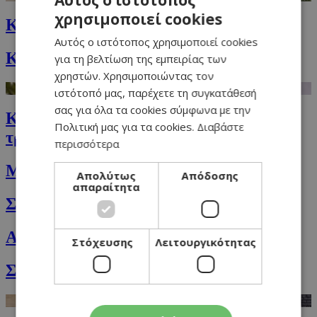
Αυτός ο ιστότοπος
χρησιμοποιεί cookies
GREEK
Kολοκυθόσουπα με τυρί Μασκαρπόνε
Αυτός ο ιστότοπος χρησιμοποιεί cookies
ENGLISH
Κουλουράκια με ούζο και αμύγδαλα
για τη βελτίωση της εμπειρίας των
χρηστών. Χρησιμοποιώντας τον
ιστότοπό μας, παρέχετε τη συγκατάθεσή
σας για όλα τα cookies σύμφωνα με την
Κριθαρότο με μανιτάρια και κυπριακή
Πολιτική μας για τα cookies.
Διαβάστε
τρούφα
περισσότερα
Μικρές δούκισσες για τα παιδιά
Απολύτως
Απόδοσης
απαραίτητα
Σαλάτα του σεφ
Αυστριακή πατατοσαλάτα
Στόχευσης
Λειτουργικότητας
Σαλάτα φατούς (fattoush) με ρόδι