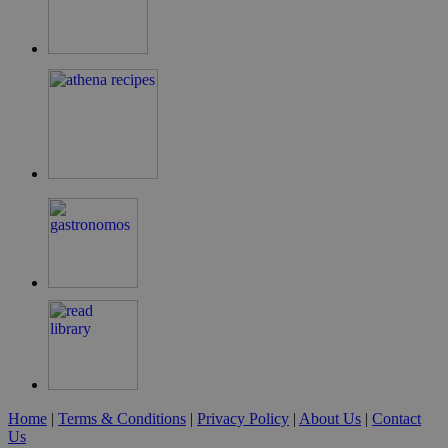
LangCookie
cyprusen.wiz-
1 εβδομάδα 3
guide.com
μέρες
PHPSESSID
συνεδρία
PHP.net
cyprusen.wiz-
guide.com
Home
|
Terms & Conditions
|
Privacy Policy
|
About Us
|
Contact
Us