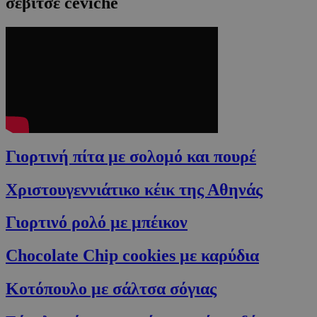
σεβίτσε ceviche
Γιορτινή πίτα με σολομό και πουρέ
Χριστουγεννιάτικο κέικ της Αθηνάς
Γιορτινό ρολό με μπέικον
Chocolate Chip cookies με καρύδια
Κοτόπουλο με σάλτσα σόγιας