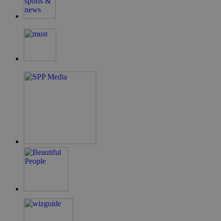
G_ENABLED_IDPS
συνεδρία
Google LLC
.cyprus.wiz-
guide.com
takeOverCookie
cyprus.wiz-
1 μέρα
guide.com
ShowNewVisitorPopup
cyprus.wiz-
10 χρόνια
guide.com