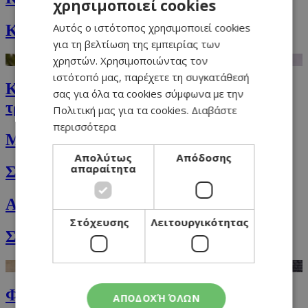
χρησιμοποιεί cookies
GREEK
Αυτός ο ιστότοπος χρησιμοποιεί cookies
Κουλουράκια με ούζο και αμύγδαλα
ENGLISH
για τη βελτίωση της εμπειρίας των
χρηστών. Χρησιμοποιώντας τον
ιστότοπό μας, παρέχετε τη συγκατάθεσή
Κριθαρότο με μανιτάρια και κυπριακή
σας για όλα τα cookies σύμφωνα με την
τρούφα
Πολιτική μας για τα cookies.
Διαβάστε
περισσότερα
Μικρές δούκισσες για τα παιδιά
Απολύτως
Απόδοσης
απαραίτητα
Σαλάτα του σεφ
Αυστριακή πατατοσαλάτα
Στόχευσης
Λειτουργικότητας
Σαλάτα φατούς (fattoush) με ρόδι
Φασόλια γίγαντες
ΑΠΟΔΟΧΉ ΌΛΩΝ