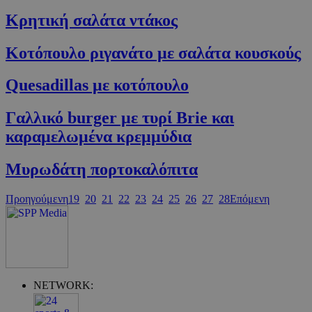
cyprus.wiz-
guide.com
Κρητική σαλάτα ντάκος
Κοτόπουλο ριγανάτο με σαλάτα κουσκούς
Quesadillas με κοτόπουλο
Γαλλικό burger με τυρί Brie και
καραμελωμένα κρεμμύδια
Μυρωδάτη πορτοκαλόπιτα
Google Privacy Policy
Προηγούμενη
19
20
21
22
23
24
25
26
27
28
Επόμενη
NETWORK: