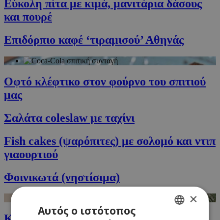
Εύκολη πίτα με κιμά, μανιτάρια δάσους
και πουρέ
Επιδόρπιο καφέ ‘τιραμισού’ Αθηνάς
Οφτό κλέφτικο στον φούρνο του σπιτιού
μας
Σαλάτα coleslaw με ταχίνι
Fish cakes (ψαρόπιτες) με σολομό και ντιπ
γιαουρτιού
Φοινικωτά (νηστίσιμα)
×
Αυτός ο ιστότοπος
Kολοκυθόσουπα με τυρί Μασκαρπόνε