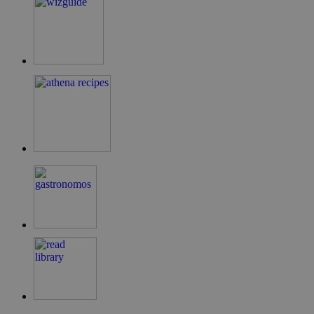
LangCookie
cyprusen.wiz-
1 εβδομάδα 3
guide.com
μέρες
PHPSESSID
συνεδρία
PHP.net
cyprusen.wiz-
guide.com