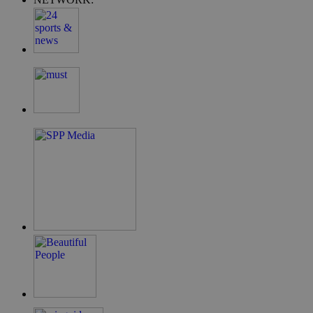
G_ENABLED_IDPS
συνεδρία
Google LLC
.cyprus.wiz-
guide.com
takeOverCookie
cyprus.wiz-
1 μέρα
guide.com
ShowNewVisitorPopup
cyprus.wiz-
10 χρόνια
guide.com