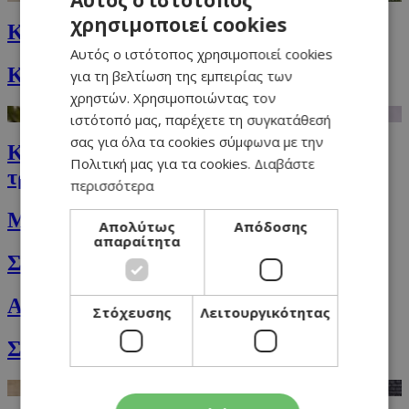
Αυτός ο ιστότοπος
χρησιμοποιεί cookies
GREEK
Kολοκυθόσουπα με τυρί Μασκαρπόνε
Αυτός ο ιστότοπος χρησιμοποιεί cookies
ENGLISH
Κουλουράκια με ούζο και αμύγδαλα
για τη βελτίωση της εμπειρίας των
χρηστών. Χρησιμοποιώντας τον
ιστότοπό μας, παρέχετε τη συγκατάθεσή
σας για όλα τα cookies σύμφωνα με την
Κριθαρότο με μανιτάρια και κυπριακή
Πολιτική μας για τα cookies.
Διαβάστε
τρούφα
περισσότερα
Μικρές δούκισσες για τα παιδιά
Απολύτως
Απόδοσης
απαραίτητα
Σαλάτα του σεφ
Αυστριακή πατατοσαλάτα
Στόχευσης
Λειτουργικότητας
Σαλάτα φατούς (fattoush) με ρόδι