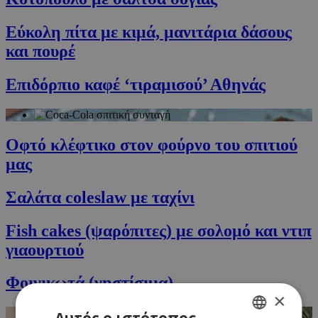
Εύκολη πίτα με κιμά, μανιτάρια δάσους
και πουρέ
Επιδόρπιο καφέ ‘τιραμισού’ Αθηνάς
Οφτό κλέφτικο στον φούρνο του σπιτιού
μας
Σαλάτα coleslaw με ταχίνι
Fish cakes (ψαρόπιτες) με σολομό και ντιπ
γιαουρτιού
Φοινικωτά (νηστίσιμα)
×