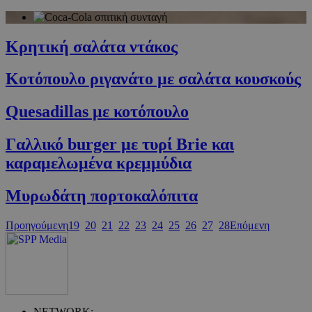
PHPSESSID
συνεδρία
PHP.net
cyprus.wiz-
guide.com
Κρητική σαλάτα ντάκος
Κοτόπουλο ριγανάτο με σαλάτα κουσκούς
Quesadillas με κοτόπουλο
Γαλλικό burger με τυρί Brie και
καραμελωμένα κρεμμύδια
Google Privacy Policy
Μυρωδάτη πορτοκαλόπιτα
Προηγούμενη
19
20
21
22
23
24
25
26
27
28
Επόμενη
NETWORK: