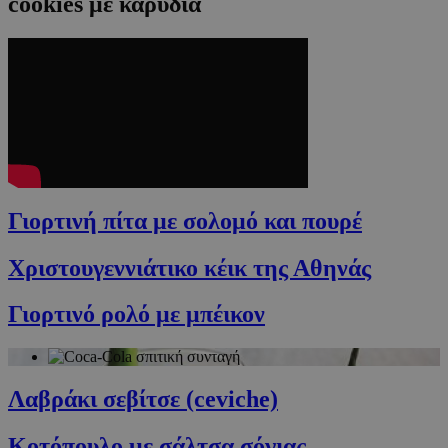
cookies με καρύδια
Γιορτινή πίτα με σολομό και πουρέ
Χριστουγεννιάτικο κέικ της Αθηνάς
Γιορτινό ρολό με μπέικον
Λαβράκι σεβίτσε (ceviche)
Κοτόπουλο με σάλτσα σόγιας