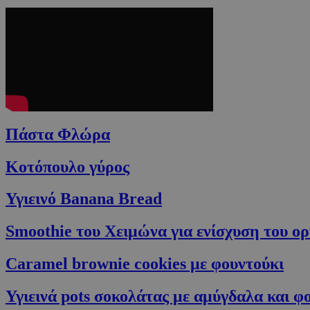
Πάστα Φλώρα
Κοτόπουλο γύρος
Υγιεινό Banana Bread
Smoothie του Xειμώνα για ενίσχυση του ο
Caramel brownie cookies με φουντούκι
Υγιεινά pots σοκολάτας με αμύγδαλα και φο