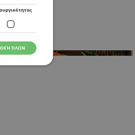
ουργικότητας
ΟΧΉ ΌΛΩΝ
ς
στη και τη
τητα cookies.
 Google
ρμογές που