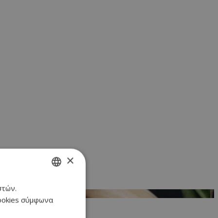
×
στών.
GREEK
cookies σύμφωνα
ENGLISH