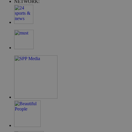
NETWORK:
takeOverCookie
__cf_bm
ShowSubLoginCo
ShowWizLogin
ShowWizLogin
ShowNewVisitor