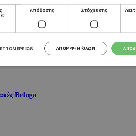
ς
Απόδοσης
Στόχευσης
Λειτ
τα
αμύγδαλα
ΛΕΠΤΟΜΕΡΕΙΏΝ
ΑΠΌΡΡΙΨΗ ΌΛΩΝ
ΑΠΟΔ
Απολύτως απαραίτητα
Απόδοσης
Στόχευσης
Λειτουργικότητα
τητα cookies επιτρέπουν βασικές λειτουργίες του ιστότοπου, όπως τη σύνδεση χρή
ακές Beluga
σμού. Ο ιστότοπος δεν μπορεί να χρησιμοποιηθεί σωστά χωρίς τα απολύτως απαραί
Προμηθευτής
/
Λήξη
Περιγραφή
Πεδίο
συνεδρία
Χρησιμοποιήθηκε για σύνδεση στο
Google LLC
.cyprusen.wiz-
guide.com
συνεδρία
Cookie που δημιουργείται από εφα
PHP.net