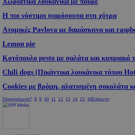
Χωριάτικα λουκάνικα με πουρέ
Η πιο νόστιμη ψαρόσουπα στη χύτρα
Ατομικές Pavlova με δαμάσκηνα και raspb
G_ENABLED_IDPS
Lemon pie
Κοτόπουλο pesto με σαλάτα και κυπριακό τ
takeOverCookie
Chili dogs (Πικάντικα λουκάνικα τύπου Ho
ShowNewVisitor
Cookies με βρόμη, αλατισμένη σοκολάτα κα
Προηγούμενη
7
8
9
10
11
12
13
14
15
16
Επόμενη
LangCookie
PHPSESSID