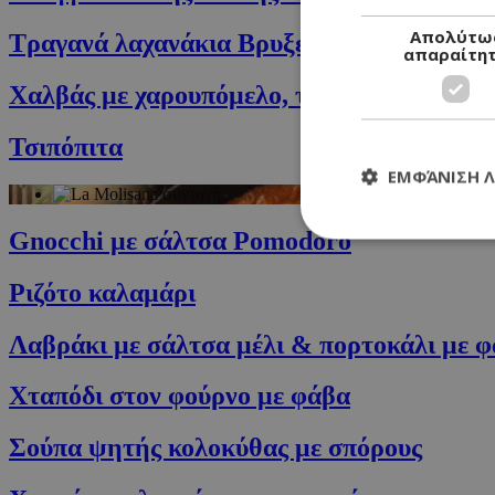
Απολύτω
Τραγανά λαχανάκια Βρυξελλών
απαραίτη
Χαλβάς με χαρουπόμελο, ταχίνι, μέλι και 
Τσιπόπιτα
ΕΜΦΆΝΙΣΗ 
Gnocchi με σάλτσα Pomodoro
Ριζότο καλαμάρι
Τα απολύτως απαραί
Λαβράκι με σάλτσα μέλι & πορτοκάλι με φ
διαχείριση λογαρια
Ονοματεπώνυμο
Χταπόδι στον φούρνο με φάβα
G_ENABLED_IDPS
Σούπα ψητής κολοκύθας με σπόρους
PHPSESSID