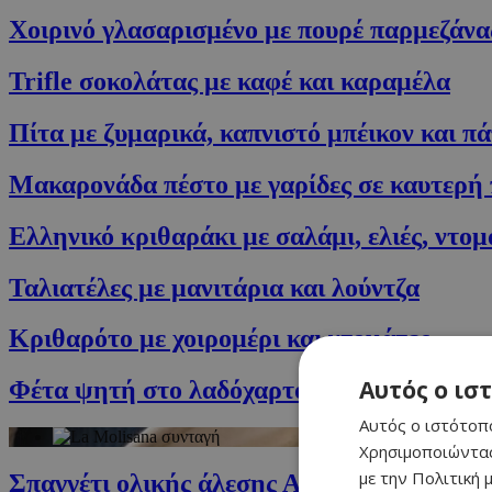
Χοιρινό γλασαρισµένο με πουρέ παρμεζάνα
Trifle σοκολάτας με καφέ και καραμέλα
Πίτα με ζυμαρικά, καπνιστό μπέικον και π
Μακαρονάδα πέστο με γαρίδες σε καυτερή
Ελληνικό κριθαράκι με σαλάμι, ελιές, ντομ
Ταλιατέλες με μανιτάρια και λούντζα
Κριθαρότο με χοιρομέρι και ντομάτες
Αυτός ο ισ
Φέτα ψητή στο λαδόχαρτο με ντομάτα και 
Αυτός ο ιστότοπο
Χρησιμοποιώντας
με την Πολιτική μ
Σπαγγέτι oλικής άλεσης Αglio Οlio