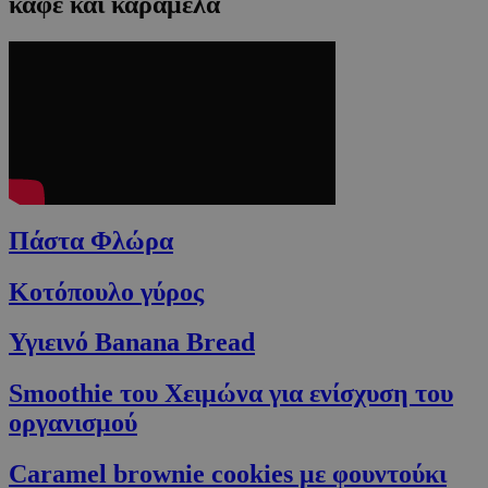
καφέ και καραμέλα
Πάστα Φλώρα
Κοτόπουλο γύρος
Υγιεινό Banana Bread
Smoothie του Xειμώνα για ενίσχυση του
οργανισμού
Caramel brownie cookies με φουντούκι