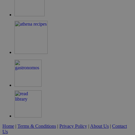
LangCookie
cyprusen.wiz-
1 εβδομάδα 3
guide.com
μέρες
PHPSESSID
συνεδρία
PHP.net
cyprusen.wiz-
guide.com
Home
|
Terms & Conditions
|
Privacy Policy
|
About Us
|
Contact
Us