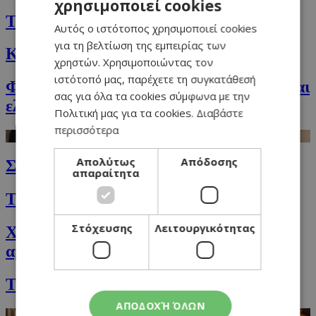
χρησιμοποιεί cookies
GREEK
Ταλιατέλες με μανιτάρια και λούντζα
Αυτός ο ιστότοπος χρησιμοποιεί cookies
ENGLISH
για τη βελτίωση της εμπειρίας των
Κριθαρότο με χοιρομέρι και ντομάτες
χρηστών. Χρησιμοποιώντας τον
ιστότοπό μας, παρέχετε τη συγκατάθεσή
Φέτα ψητή στο λαδόχαρτο με ντομάτα και
σας για όλα τα cookies σύμφωνα με την
ελιές
Πολιτική μας για τα cookies.
Διαβάστε
περισσότερα
Απολύτως
Απόδοσης
Σπαγγέτι oλικής άλεσης Αglio Οlio
απαραίτητα
Τραγανά λαχανάκια Βρυξελλών
Στόχευσης
Λειτουργικότητας
Χαλβάς με χαρουπόμελο, ταχίνι, μέλι και
αμύγδαλα
Τσιπόπιτα
ΑΠΟΔΟΧΉ ΌΛΩΝ