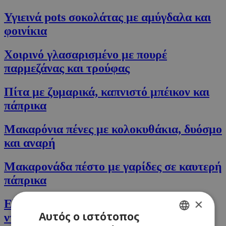
Υγιεινά pots σοκολάτας με αμύγδαλα και
φοινίκια
Χοιρινό γλασαρισµένο με πουρέ
παρμεζάνας και τρούφας
Πίτα με ζυμαρικά, καπνιστό μπέικον και
πάπρικα
Μακαρόνια πένες με κολοκυθάκια, δυόσμο
και αναρή
Μακαρονάδα πέστο με γαρίδες σε καυτερή
πάπρικα
×
Ελληνικό κριθαράκι με σαλάμι, ελιές,
Αυτός ο ιστότοπος
ντομάτες και φέτα