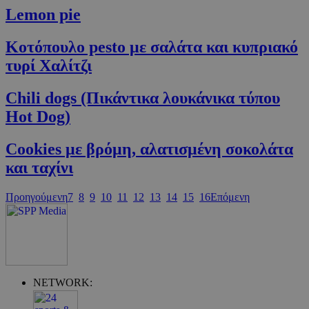
cyprus.wiz-
Lemon pie
guide.com
Κοτόπουλο pesto με σαλάτα και κυπριακό
τυρί Xαλίτζι
Chili dogs (Πικάντικα λουκάνικα τύπου
Hot Dog)
Cookies με βρόμη, αλατισμένη σοκολάτα
και ταχίνι
Google Privacy Policy
Προηγούμενη
7
8
9
10
11
12
13
14
15
16
Επόμενη
NETWORK: