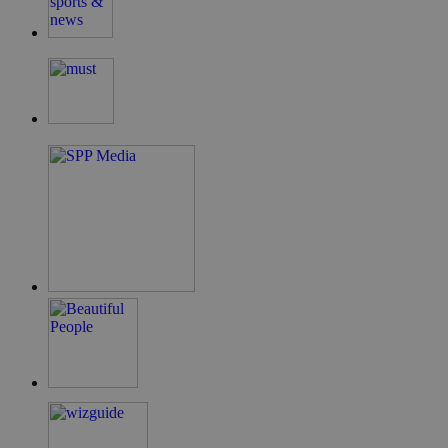
G_ENABLED_IDPS
συνεδρία
Google LLC
.cyprus.wiz-
guide.com
takeOverCookie
cyprus.wiz-
1 μέρα
guide.com
ShowNewVisitorPopup
cyprus.wiz-
10 χρόνια
guide.com