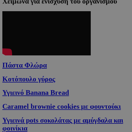
Xειμώνα για ενίσχυση του οργανισμού
Πάστα Φλώρα
Κοτόπουλο γύρος
Υγιεινό Banana Bread
Caramel brownie cookies με φουντούκι
Υγιεινά pots σοκολάτας με αμύγδαλα και
φοινίκια