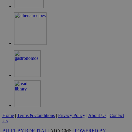
LangCookie
cyprusen.wiz-
1 εβδομάδα 3
guide.com
μέρες
PHPSESSID
συνεδρία
PHP.net
cyprusen.wiz-
guide.com
Home
|
Terms & Conditions
|
Privacy Policy
|
About Us
|
Contact
Us
BUILT BY BDIGITAL
| ADA CMS |
POWERED BY