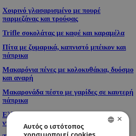
Χοιρινό γλασαρισµένο με πουρέ
παρμεζάνας και τρούφας
Trifle σοκολάτας με καφέ και καραμέλα
Πίτα με ζυμαρικά, καπνιστό μπέικον και
πάπρικα
Μακαρόνια πένες με κολοκυθάκια, δυόσμο
και αναρή
Μακαρονάδα πέστο με γαρίδες σε καυτερή
πάπρικα
Ελληνικό κριθαράκι με σαλάμι, ελιές,
×
ντομάτες και φέτα
Αυτός ο ιστότοπος
χρησιμοποιεί cookies
GREEK