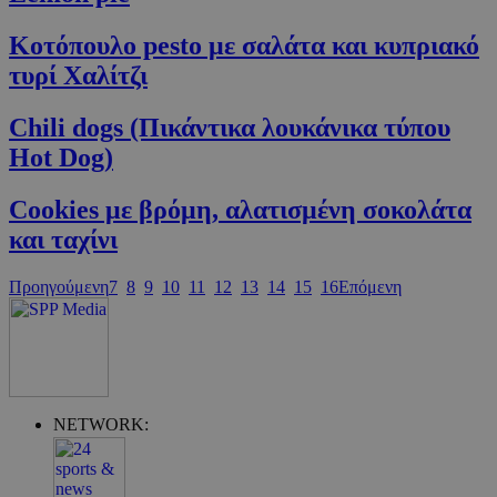
guide.com
Κοτόπουλο pesto με σαλάτα και κυπριακό
τυρί Xαλίτζι
Chili dogs (Πικάντικα λουκάνικα τύπου
Hot Dog)
Cookies με βρόμη, αλατισμένη σοκολάτα
και ταχίνι
Google Privacy Policy
Προηγούμενη
7
8
9
10
11
12
13
14
15
16
Επόμενη
NETWORK: