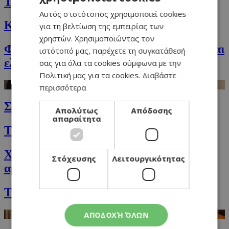
Ταλιατέλες με μανιτάρια και λούντζα
Αυτός ο ιστότοπος χρησιμοποιεί cookies
ENGLISH
Κριθαρότο με χοιρομέρι και ντομάτες
για τη βελτίωση της εμπειρίας των
χρηστών. Χρησιμοποιώντας τον
Φέτα ψητή στο λαδόχαρτο με ντομάτα και
ιστότοπό μας, παρέχετε τη συγκατάθεσή
ελιές
σας για όλα τα cookies σύμφωνα με την
Πολιτική μας για τα cookies.
Διαβάστε
περισσότερα
Σπαγγέτι oλικής άλεσης Αglio Οlio
Απολύτως
Απόδοσης
απαραίτητα
Τραγανά λαχανάκια Βρυξελλών
Χαλβάς με χαρουπόμελο, ταχίνι, μέλι και
Στόχευσης
Λειτουργικότητας
αμύγδαλα
Τσιπόπιτα
ΑΠΟΔΟΧΉ ΌΛΩΝ