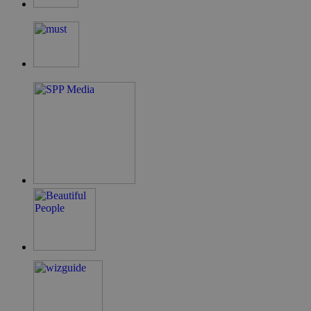
G_ENABLED_IDPS
συνεδρία
Google LLC
.cyprus.wiz-
guide.com
takeOverCookie
cyprus.wiz-
1 μέρα
guide.com
ShowNewVisitorPopup
cyprus.wiz-
10 χρόνια
guide.com