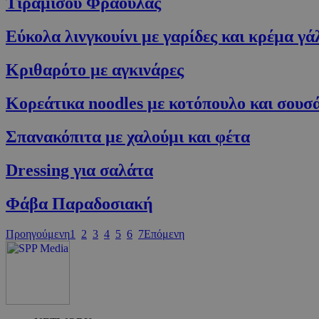
Τιραμισού Φράουλας
Εύκολα λινγκουίνι με γαρίδες και κρέμα γ
Κριθαρότο με αγκινάρες
G_ENABLED_IDPS
Κορεάτικα noodles με κοτόπουλο και σουσ
Σπανακόπιτα με χαλούμι και φέτα
takeOverCookie
Dressing για σαλάτα
ShowNewVisitor
Φάβα Παραδοσιακή
Προηγούμενη
1
2
3
4
5
6
7
Επόμενη
LangCookie
PHPSESSID