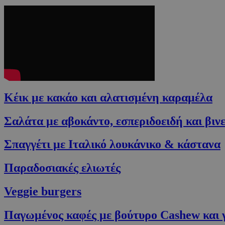
Κέικ με κακάο και αλατισμένη καραμέλα
Σαλάτα με αβοκάντο, εσπεριδοειδή και βιν
Σπαγγέτι με Ιταλικό λουκάνικο & κάστανα
Παραδοσιακές ελιωτές
Veggie burgers
Παγωμένος καφές με βούτυρο Cashew και 