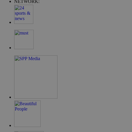
NETWORK:
takeOverCookie
__cf_bm
ShowSubLoginCo
ShowWizLogin
ShowWizLogin
ShowNewVisitor