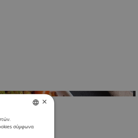
×
στών.
GREEK
cookies σύμφωνα
ENGLISH