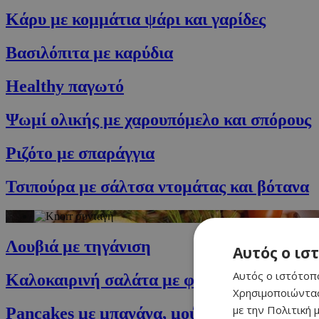
Κάρυ με κομμάτια ψάρι και γαρίδες
Βασιλόπιτα με καρύδια
Healthy παγωτό
Ψωμί ολικής με χαρουπόμελο και σπόρους
Ριζότο με σπαράγγια
Τσιπούρα με σάλτσα ντομάτας και βότανα
Λουβιά με τηγάνιση
Αυτός ο ισ
Αυτός ο ιστότοπο
Καλοκαιρινή σαλάτα με φρέσκο τόνο και ρύ
Χρησιμοποιώντας
με την Πολιτική μ
Pancakes με μπανάνα, μούρα και μέλι