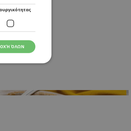
ουργικότητας
ΟΧΉ ΌΛΩΝ
ς
στη και τη
τητα cookies.
 Google
ρμογές που