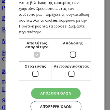
για τη βελτίωση της εμπειρίας των
ρύζι
χρηστών. Χρησιμοποιώντας τον
ιστότοπό μας, παρέχετε τη συγκατάθεσή
Pancakes με μπανάνα, μούρα και μέλι
σας για όλα τα cookies σύμφωνα με την
Πολιτική μας για τα cookies.
Διαβάστε
Blueberry scones με λευκή σοκολάτα
περισσότερα
Μακαρόνια linguini με καλαμάρι
Απολύτως
Απόδοσης
απαραίτητα
Η απόλυτη συνταγή για Smash
Cheeseburgers!
Στόχευσης
Λειτουργικότητας
Κάρυ με φασόλια mung beans
Deconstructed (αποδομημένο)
Γαλακτομπούρεκο σοκολάτας
ΑΠΟΔΟΧΉ ΌΛΩΝ
Smoothie με μπανάνα και μύρτιλο
(Blueberry)
ΑΠΌΡΡΙΨΗ ΌΛΩΝ