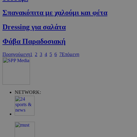
Σπανακόπιτα με χαλούμι και φέτα
Dressing για σαλάτα
Φάβα Παραδοσιακή
Προηγούμενη
1
2
3
4
5
6
7
Επόμενη
Google Privacy Policy
NETWORK:
G_ENABLED_IDPS
συνεδρία
Google LLC
.cyprus.wiz-