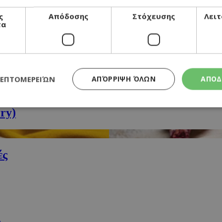
ς
Απόδοσης
Στόχευσης
Λειτ
τα
ers!
ΛΕΠΤΟΜΕΡΕΙΏΝ
ΑΠΌΡΡΙΨΗ ΌΛΩΝ
ΑΠΟΔ
ούρεκο σοκολάτας
ry)
Απολύτως απαραίτητα
Απόδοσης
Στόχευσης
Λειτουργικότητα
τητα cookies επιτρέπουν βασικές λειτουργίες του ιστότοπου, όπως τη σύνδεση χρή
ές
σμού. Ο ιστότοπος δεν μπορεί να χρησιμοποιηθεί σωστά χωρίς τα απολύτως απαραί
Προμηθευτής
/
Λήξη
Περιγραφή
Πεδίο
συνεδρία
Χρησιμοποιήθηκε για σύνδεση στο
Google LLC
.cyprusen.wiz-
guide.com
συνεδρία
Cookie που δημιουργείται από εφα
PHP.net