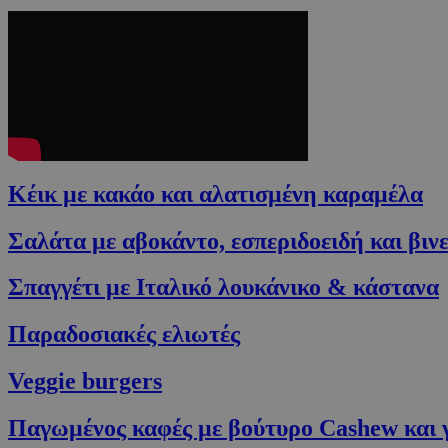
Κέικ με κακάο και αλατισμένη καραμέλα
Σαλάτα με αβοκάντο, εσπεριδοειδή και βιν
Σπαγγέτι με Ιταλικό λουκάνικο & κάστανα
Παραδοσιακές ελιωτές
Veggie burgers
Παγωμένος καφές με βούτυρο Cashew και 