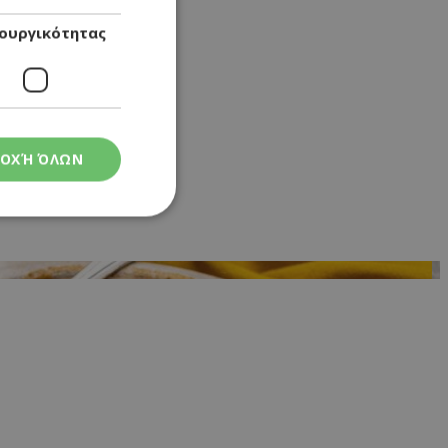
ουργικότητας
ΟΧΉ ΌΛΩΝ
ς
στη και τη
τητα cookies.
 Google
ρμογές που