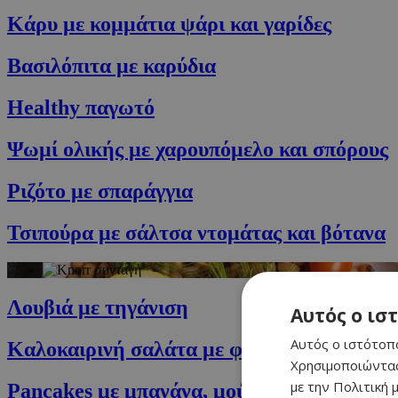
Κάρυ με κομμάτια ψάρι και γαρίδες
Βασιλόπιτα με καρύδια
Healthy παγωτό
Ψωμί ολικής με χαρουπόμελο και σπόρους
Ριζότο με σπαράγγια
Τσιπούρα με σάλτσα ντομάτας και βότανα
Λουβιά με τηγάνιση
Αυτός ο ισ
Αυτός ο ιστότοπο
Καλοκαιρινή σαλάτα με φρέσκο τόνο και ρύ
Χρησιμοποιώντας
με την Πολιτική μ
Pancakes με μπανάνα, μούρα και μέλι