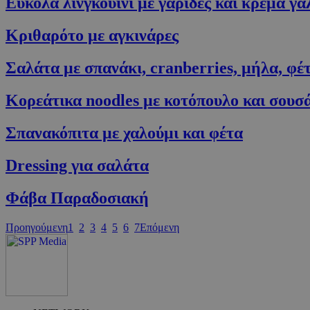
Εύκολα λινγκουίνι με γαρίδες και κρέμα γ
Κριθαρότο με αγκινάρες
Σαλάτα με σπανάκι, cranberries, μήλα, φέ
G_ENABLED_IDPS
Κορεάτικα noodles με κοτόπουλο και σουσ
Σπανακόπιτα με χαλούμι και φέτα
takeOverCookie
Dressing για σαλάτα
ShowNewVisitor
Φάβα Παραδοσιακή
Προηγούμενη
1
2
3
4
5
6
7
Επόμενη
LangCookie
PHPSESSID