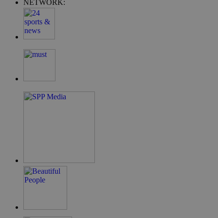
NETWORK:
takeOverCookie
__cf_bm
ShowSubLoginCo
ShowWizLogin
ShowWizLogin
ShowNewVisitor