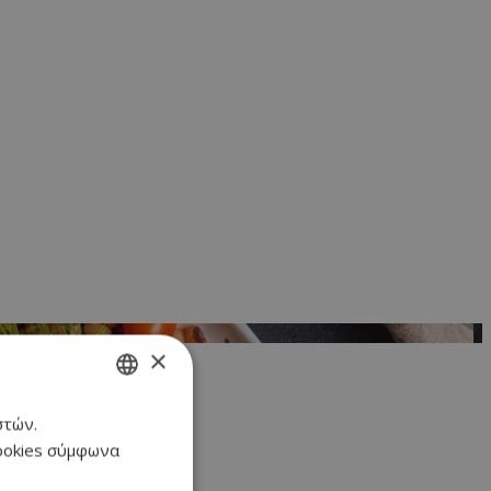
×
στών.
GREEK
cookies σύμφωνα
ENGLISH