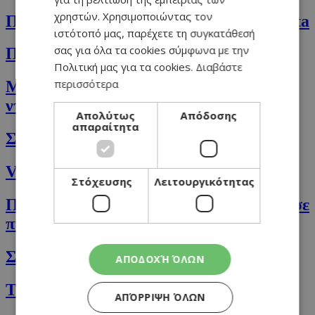
χρηστών. Χρησιμοποιώντας τον
Παραδοσιακά πορτογαλικά παστάκια Nata
ιστότοπό μας, παρέχετε τη συγκατάθεσή
σας για όλα τα cookies σύμφωνα με την
Πεϊνιρλί με κεφαλοτύρι
Πολιτική μας για τα cookies.
Διαβάστε
περισσότερα
Μακαρόνια Casarecce με σάλτσα
ντομάτας και κρέμα
Απολύτως
Απόδοσης
απαραίτητα
Σούπα κολοκύθα και τσίλι
Vegan γιορτινά Cookies
Στόχευσης
Λειτουργικότητας
Πέστο ελιάς και τηγανητά κολοκυθάκια σε
πίτα με φέτα και ρεβίθια
Σούπα με κουνουπίδι & κάστανο
ΑΠΟΔΟΧΉ ΌΛΩΝ
Τα breakfast oats της Άντρης μου
ΑΠΌΡΡΙΨΗ ΌΛΩΝ