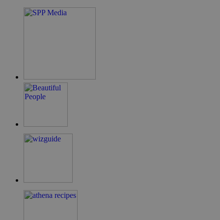
takeOverCookie
cyprus.wiz-
1 μέρα
guide.com
ShowNewVisitorPopup
cyprus.wiz-
10 χρόνια
guide.com