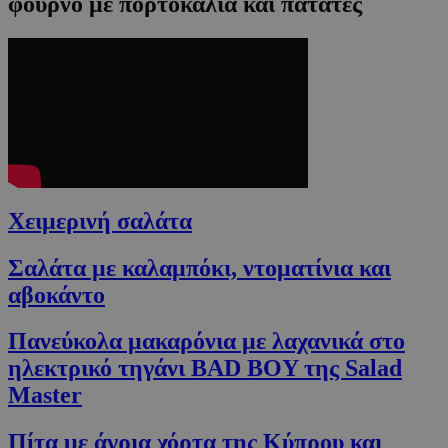
φούρνο με πορτοκάλια και πατάτες
Χειμερινή σαλάτα
Σαλάτα με καλαμπόκι, ντοματίνια και
αβοκάντο
Πανεύκολα μακαρόνια με λαχανικά στο
ηλεκτρικό τηγάνι BAD BOY της Salad
Master
Πίτα με άγρια χόρτα της Κύπρου και