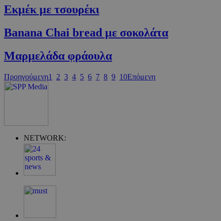
Εκμέκ με τσουρέκι
Banana Chai bread με σοκολάτα
Μαρµελάδα φράουλα
Προηγούμενη
1
2
3
4
5
6
7
8
9
10
Επόμενη
Google Privacy Policy
NETWORK:
G_ENABLED_IDPS
συνεδρία
Google LLC
.cyprus.wiz-
guide.com