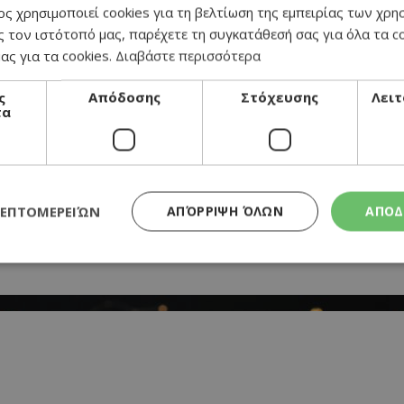
ς χρησιμοποιεί cookies για τη βελτίωση της εμπειρίας των χρη
α μέλι
 τον ιστότοπό μας, παρέχετε τη συγκατάθεσή σας για όλα τα 
ας για τα cookies.
Διαβάστε περισσότερα
ς
Απόδοσης
Στόχευσης
Λειτ
τα
ΛΕΠΤΟΜΕΡΕΙΏΝ
ΑΠΌΡΡΙΨΗ ΌΛΩΝ
ΑΠΟΔ
Απολύτως απαραίτητα
Απόδοσης
Στόχευσης
Λειτουργικότητα
τητα cookies επιτρέπουν βασικές λειτουργίες του ιστότοπου, όπως τη σύνδεση χρή
σμού. Ο ιστότοπος δεν μπορεί να χρησιμοποιηθεί σωστά χωρίς τα απολύτως απαραί
Προμηθευτής
/
Λήξη
Περιγραφή
Πεδίο