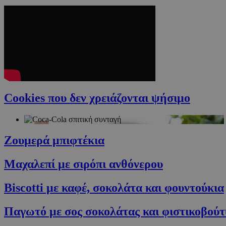
Cookies που δεν χρειάζονται ψήσιμο
Ζουμερά μπιφτέκια
Μαχαλεπί με σιρόπι ανθόνερου
Biscotti με καφέ, σοκολάτα και φουντούκια
Παγωτό με σος σοκολάτας και φιστικοβού