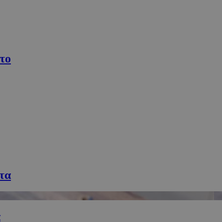
συνεδρία
Χρησιμοποιήθηκε για σύνδεση στο
Google LLC
.cyprusen.wiz-
guide.com
συνεδρία
Cookie που δημιουργείται από εφα
PHP.net
βασίζονται στη γλώσσα PHP. Πρόκε
cyprus.wiz-
αναγνωριστικό γενικού σκοπού που
guide.com
το
για τη διατήρηση μεταβλητών περι
χρήστη. Συνήθως είναι ένας τυχαί
δημιουργείται, ο τρόπος με τον οπο
συγκεκριμένος για τον ιστότοπο, α
παράδειγμα είναι η διατήρηση της
σύνδεσης για έναν χρήστη μεταξύ 
Google Privacy Policy
συνεδρία
Χρησιμοποιήθηκε για σύνδεση στο
Google LLC
.cyprus.wiz-
guide.com
cyprus.wiz-
1 μέρα
Χρησιμοποιείται για σκοπούς Capp
guide.com
εμφανίζει μόνο μια φορά την ημέρ
διάφορες διαφημιστικές ενέργειες 
over banner και τα push up και pu
Popup
cyprus.wiz-
10 χρόνια
Χρησιμοποιείται για σκοπούς Capp
τα
guide.com
εμφανίζει μόνο μια φορά την ημέρ
διάφορες διαφημιστικές ενέργειες 
over banner και τα push up και pu
cyprusen.wiz-
1 εβδομάδα 3
Χρησιμοποιείται για να προσδιορίσ
guide.com
μέρες
γλώσσα του επισκέπτη.
α