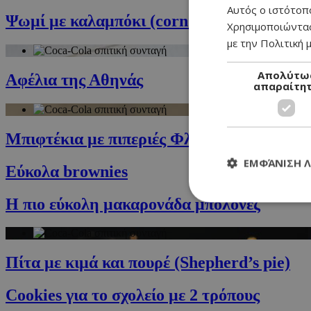
Αυτός ο ιστότοπο
Ψωμί με καλαμπόκι (corn bread) με άλειμμ
Χρησιμοποιώντας
με την Πολιτική μ
Απολύτω
Αφέλια της Αθηνάς
απαραίτη
Μπιφτέκια με πιπεριές Φλωρίνης
ΕΜΦΆΝΙΣΗ 
Εύκολα brownies
Η πιο εύκολη μακαρονάδα μπολονέζ
Τα απολύτως απαραί
Πίτα με κιμά και πουρέ (Shepherd’s pie)
διαχείριση λογαρια
Cookies για το σχολείο με 2 τρόπους
Ονοματεπώνυμο