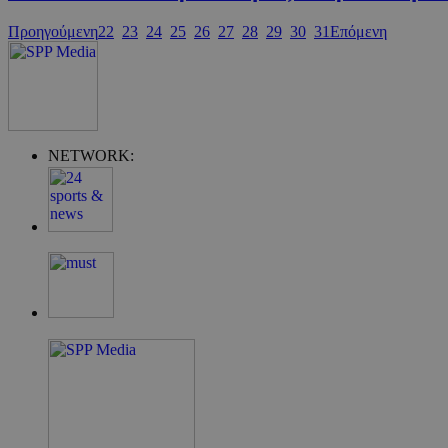
PHPSESSID
Προηγούμενη
22
23
24
25
26
27
28
29
30
31
Επόμενη
takeOverCookie
NETWORK:
__cf_bm
ShowSubLoginCo
ShowWizLogin
ShowWizLogin