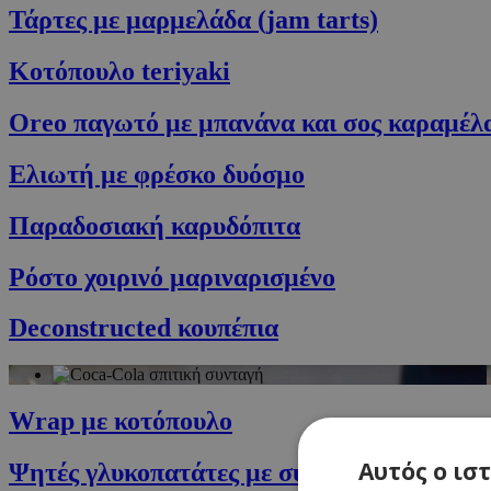
Τάρτες με μαρμελάδα (jam tarts)
Κοτόπουλο teriyaki
Oreo παγωτό με μπανάνα και σος καραμέλ
Ελιωτή με φρέσκο δυόσμο
Παραδοσιακή καρυδόπιτα
Ρόστο χοιρινό μαριναρισμένο
Deconstructed κουπέπια
Wrap με κοτόπουλο
Αυτός ο ισ
Ψητές γλυκοπατάτες με σύκα