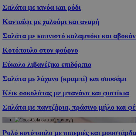
G_ENABLED_IDPS
Σαλάτα με κινόα και ρόδι
Κανταΐφι με χαλούμι και αναρή
PHPSESSID
Σαλάτα με καπνιστό καλαμπόκι και αβοκάν
Κοτόπουλο στον φούρνο
Εύκολο λιβανέζικο επιδόρπιο
G_ENABLED_IDPS
Σαλάτα με λάχανο (κραμπί) και σουσάμι
takeOverCookie
Κέικ σοκολάτας με μπανάνα και φιστίκια
ShowNewVisitor
Σαλάτα με παντζάρια, πράσινο μήλο και φέ
LangCookie
Ρολό κοτόπουλο με πιπεριές και μουστάρδ