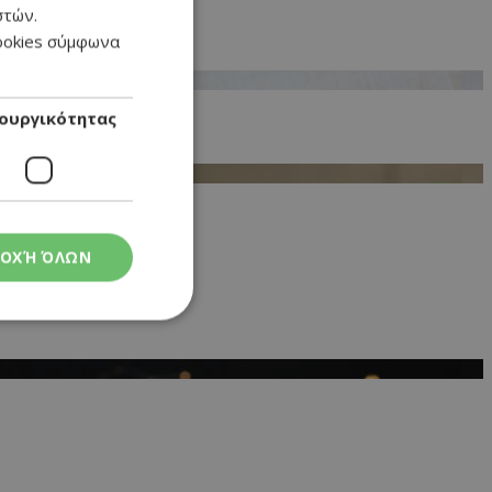
στών.
GREEK
cookies σύμφωνα
ENGLISH
ουργικότητας
ΟΧΉ ΌΛΩΝ
ς
στη και τη
τητα cookies.