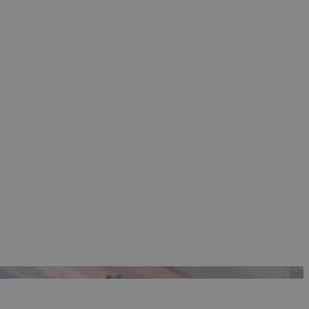
 Google
ρμογές που
ιται για ένα
 χρησιμοποιείται
όδου λειτουργίας
ος αριθμός που
ίο μπορεί να είναι
λλά ένα καλό
 κατάστασης
σελίδων.
 Google
ing δηλαδή να
α στον χρήστη
όπως είναι το take
sh down banners.
ing δηλαδή να
α στον χρήστη
όπως είναι το take
sh down banners.
ει την επιλεγμένη