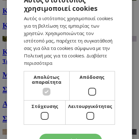
Αυτός ο ιστότοπος
χρησιμοποιεί cookies
GREEK
Kολοκυθόσουπα με τυρί Μασκαρπόνε
Αυτός ο ιστότοπος χρησιμοποιεί cookies
ENGLISH
Κουλουράκια με ούζο και αμύγδαλα
για τη βελτίωση της εμπειρίας των
χρηστών. Χρησιμοποιώντας τον
ιστότοπό μας, παρέχετε τη συγκατάθεσή
σας για όλα τα cookies σύμφωνα με την
Κριθαρότο με μανιτάρια και κυπριακή
Πολιτική μας για τα cookies.
Διαβάστε
τρούφα
περισσότερα
Μικρές δούκισσες για τα παιδιά
Απολύτως
Απόδοσης
απαραίτητα
Σαλάτα του σεφ
Αυστριακή πατατοσαλάτα
Στόχευσης
Λειτουργικότητας
Σαλάτα φατούς (fattoush) με ρόδι