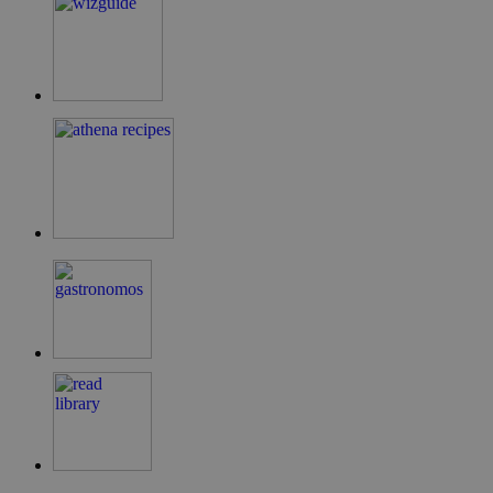
LangCookie
cyprusen.wiz-
1 εβδομάδα 3
guide.com
μέρες
PHPSESSID
συνεδρία
PHP.net
cyprusen.wiz-
guide.com