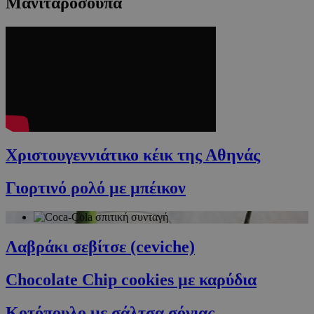
Μανιταρόσουπα
Χριστουγεννιάτικο κέικ της Αθηνάς
Γιορτινό ρολό με μπέικον
Λαβράκι σεβίτσε (ceviche)
Chocolate Chip cookies με καρύδια
Κοτόπουλο με σάλτσα σόγιας