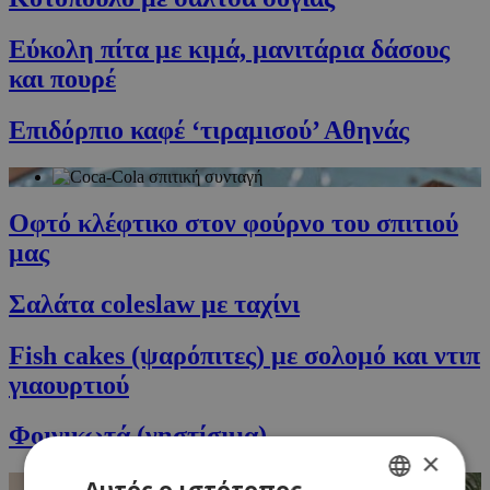
Εύκολη πίτα με κιμά, μανιτάρια δάσους
και πουρέ
Επιδόρπιο καφέ ‘τιραμισού’ Αθηνάς
Οφτό κλέφτικο στον φούρνο του σπιτιού
μας
Σαλάτα coleslaw με ταχίνι
Fish cakes (ψαρόπιτες) με σολομό και ντιπ
γιαουρτιού
Φοινικωτά (νηστίσιμα)
×