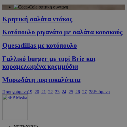
PHPSESSID
συνεδρία
PHP.net
cyprus.wiz-
guide.com
Κρητική σαλάτα ντάκος
Κοτόπουλο ριγανάτο με σαλάτα κουσκούς
Quesadillas με κοτόπουλο
Γαλλικό burger με τυρί Brie και
καραμελωμένα κρεμμύδια
Google Privacy Policy
Μυρωδάτη πορτοκαλόπιτα
Προηγούμενη
19
20
21
22
23
24
25
26
27
28
Επόμενη
NETWORK: