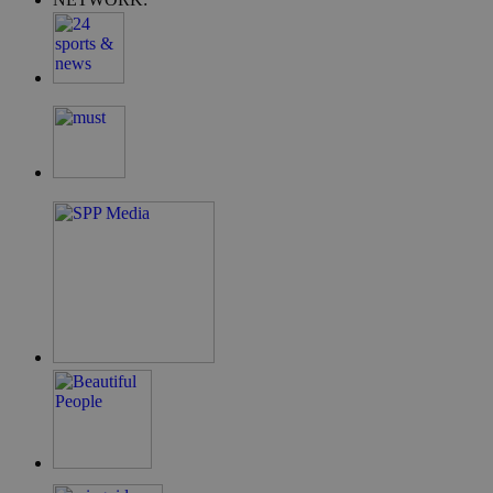
G_ENABLED_IDPS
συνεδρία
Google LLC
.cyprus.wiz-
guide.com
takeOverCookie
cyprus.wiz-
1 μέρα
guide.com
ShowNewVisitorPopup
cyprus.wiz-
10 χρόνια
guide.com