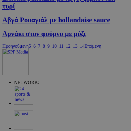
τυρί
Αβγά Ρουαγιάλ με hollandaise sauce
Αρνάκι στον φούρνο με ρύζι
Προηγούμενη
5
6
7
8
9
10
11
12
13
14
Επόμενη
Google Privacy Policy
NETWORK:
G_ENABLED_IDPS
συνεδρία
Google LLC
.cyprus.wiz-
guide.com