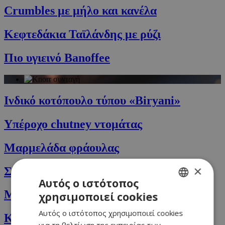
Crumbles με μήλο και κανέλα
Κεφτεδάκια Ταϊλάνδης με ρύζι
Πιο υγιεινό Banoffee
Ινδικό κοτόπουλο τύπου «Biryani»
Υπέροχο chutney ντομάτας
Μαρμελάδα φράουλας
×
Σπιτικό Cranberry Sauce
Αυτός ο ιστότοπος
Μύδια με σκόρδο και λευκό κρασί
χρησιμοποιεί cookies
GREEK
Αυτός ο ιστότοπος χρησιμοποιεί cookies
ENGLISH
Κριθαρότο με γαρίδες