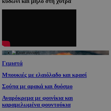
κυδώνι και μήλο στη χύτρα
Γεμιστά
Μπουκιές με ελαιόλαδο και κρασί
Σούπα με αρακά και δυόσμο
Αναρόκρεμα με φοινίκια και
καραμελωμένα φουντούκια