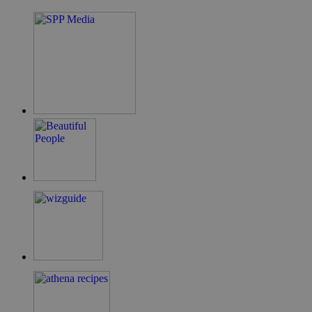
takeOverCookie
cyprus.wiz-
1 μέρα
guide.com
ShowNewVisitorPopup
cyprus.wiz-
10 χρόνια
guide.com