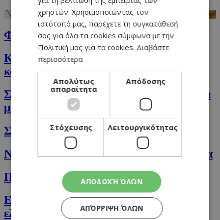
για τη βελτίωση της εμπειρίας των
χρηστών. Χρησιμοποιώντας τον
ιστότοπό μας, παρέχετε τη συγκατάθεσή
Φασόλια της γιαγιάς σε 20΄!
σας για όλα τα cookies σύμφωνα με την
Πολιτική μας για τα cookies.
Διαβάστε
Κινόα μπολ με κομμάτια γλυκοπατάτας
περισσότερα
και πικάντικη σάλτσα ντομάτας
Απολύτως
Απόδοσης
απαραίτητα
Σολομός με σάλτσα αβοκάντο και σαλάτα
με ντοματίνια
Στόχευσης
Λειτουργικότητας
Σούπα με σπανάκι και χαλούμι
Ντιπ με πιπεριές Φλωρίνης και παντζάρια
Πικάντικα κεμπάπ
ΑΠΟΔΟΧΉ ΌΛΩΝ
Εύκολη τυρόπιτα με χαλούμι, αναρή και
ΑΠΌΡΡΙΨΗ ΌΛΩΝ
ελιές