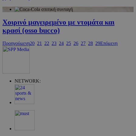
Χοιρινό μαγειρεμένο με ντομάτα και
κρασί (osso bucco)
Προηγούμενη
20
21
22
23
24
25
26
27
28
29
Επόμενη
G_ENABLED_IDPS
συνεδρία
Google LLC
.cyprus.wiz-
guide.com
takeOverCookie
cyprus.wiz-
1 μέρα
guide.com
NETWORK: