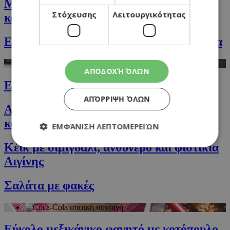
Μακαρόνια κοχύλια με σος από πιπεριά
Στόχευσης
Λειτουργικότητας
και κρέμα
Ελιωτή με φρέσκο κόλιανδρο και καρύδια
ΑΠΟΔΟΧΉ ΌΛΩΝ
Εύκολο pulled pork
ΑΠΌΡΡΙΨΗ ΌΛΩΝ
Ατομικά cheesecakes με αλατισμένη
καραμέλα
ΕΜΦΆΝΙΣΗ ΛΕΠΤΟΜΕΡΕΙΏΝ
Κέικ με σιμιγδάλι, ανθόνερο και φιστίκια
Αιγίνης
Απολύτως απαραίτητα
Απόδοσης
Σαλάτα με φακές
Στόχευσης
Λειτουργικότητας
Τα απολύτως απαραίτητα cookies επιτρέπουν
βασικές λειτουργίες του ιστότοπου, όπως τη
σύνδεση χρήστη και τη διαχείριση λογαριασμού.
Εύκολο μεξικάνικο φαγητό με κοτόπουλο
Ο ιστότοπος δεν μπορεί να χρησιμοποιηθεί σωστά