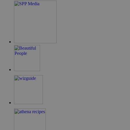
ShowNewVisitorPopup
cyprus.wiz-
10 χρόνια
guide.com
LangCookie
cyprusen.wiz-
1 εβδομάδα 3
guide.com
μέρες
PHPSESSID
συνεδρία
PHP.net
cyprusen.wiz-
guide.com