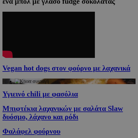
ένα μπολ με γλάσο fudge σοκολάτας
Vegan hot dogs στον φούρνο με λαχανικά
Υγιεινό chili με φασόλια
Μπιφτέκια λαχανικών με σαλάτα Slaw
δυόσμο, λάχανο και ρόδι
Φαλάφελ φούρνου