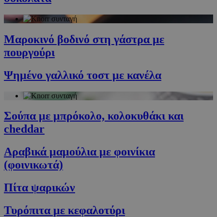
Προμηθευτής
/
Ονοματεπώνυμο
Λήξη
Πεδίο
G_ENABLED_IDPS
συνεδρία
Google LLC
Μαροκινό βοδινό στη γάστρα με
.cyprusen.wiz-
guide.com
πουργούρι
PHPSESSID
συνεδρία
PHP.net
cyprus.wiz-
Ψημένο γαλλικό τοστ με κανέλα
guide.com
Σούπα με μπρόκολο, κολοκυθάκι και
cheddar
Αραβικά μαμούλια με φοινίκια
(φοινικωτά)
Google Privacy Policy
Πίτα ψαρικών
Τυρόπιτα με κεφαλοτύρι