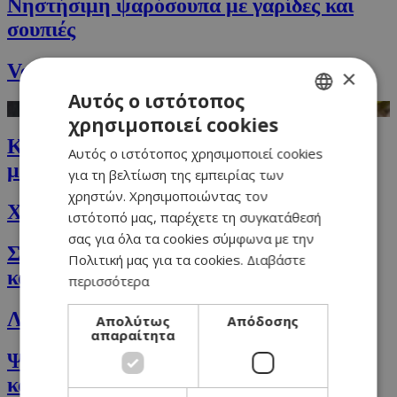
Νηστήσιμη ψαρόσουπα με γαρίδες και
σουπιές
Vegan κέικ με αμύγδαλα και πορτοκάλι
×
Αυτός ο ιστότοπος
χρησιμοποιεί cookies
GREEK
Κοτόπουλο με φιστίκια και πικάντικο
Αυτός ο ιστότοπος χρησιμοποιεί cookies
ENGLISH
μάνγκο
για τη βελτίωση της εμπειρίας των
χρηστών. Χρησιμοποιώντας τον
Χαλουμωτή
ιστότοπό μας, παρέχετε τη συγκατάθεσή
σας για όλα τα cookies σύμφωνα με την
Σάντουιτς με ζαμπόν, τυρί, μπέικον,
Πολιτική μας για τα cookies.
Διαβάστε
καραμελωμένα κρεμμύδια και ανανά
περισσότερα
Λαβράκι σεβίτσε (ορεκτικό για μπουφέ)
Απολύτως
Απόδοσης
απαραίτητα
Ψητό Brioche (μπριός) με ζαμπόν, τυρί
και μανιτάρια