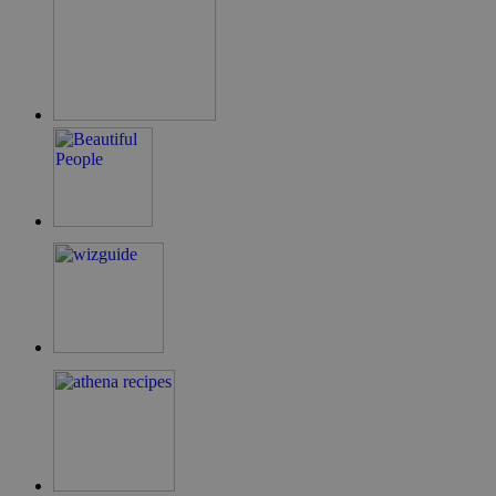
ShowNewVisitorPopup
cyprus.wiz-
10 χρόνια
guide.com
LangCookie
cyprusen.wiz-
1 εβδομάδα 3
guide.com
μέρες
PHPSESSID
συνεδρία
PHP.net
cyprusen.wiz-
guide.com