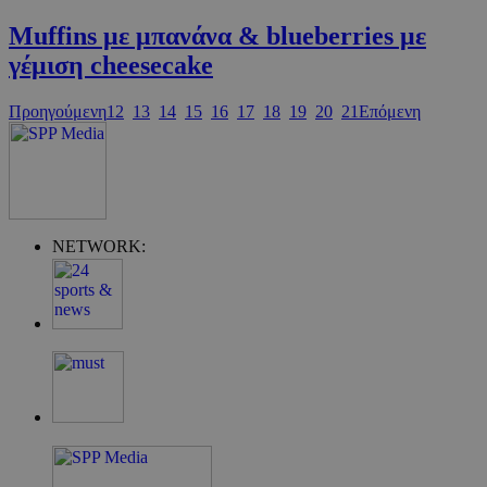
Muffins με μπανάνα & blueberries με
γέμιση cheesecake
Προηγούμενη
12
13
14
15
16
17
18
19
20
21
Επόμενη
G_ENABLED_IDPS
συνεδρία
Google LLC
.cyprus.wiz-
guide.com
takeOverCookie
cyprus.wiz-
1 μέρα
NETWORK:
guide.com