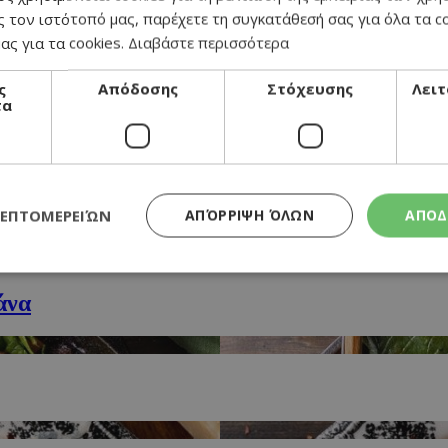
 τον ιστότοπό μας, παρέχετε τη συγκατάθεσή σας για όλα τα 
ας για τα cookies.
Διαβάστε περισσότερα
ς
Απόδοσης
Στόχευσης
Λειτ
τα
δες
ένα κρεμμύδια
ΛΕΠΤΟΜΕΡΕΙΏΝ
ΑΠΌΡΡΙΨΗ ΌΛΩΝ
ΑΠΟΔ
άρια
άνα
Απολύτως απαραίτητα
Απόδοσης
Στόχευσης
Λειτουργικότητα
τητα cookies επιτρέπουν βασικές λειτουργίες του ιστότοπου, όπως τη σύνδεση χρή
σμού. Ο ιστότοπος δεν μπορεί να χρησιμοποιηθεί σωστά χωρίς τα απολύτως απαραί
Προμηθευτής
/
Λήξη
Περιγραφή
Πεδίο
συνεδρία
Χρησιμοποιήθηκε για σύνδεση στο
Google LLC