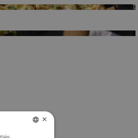
×
στών.
GREEK