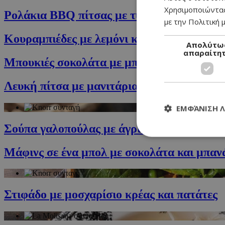
Χρησιμοποιώντας
Ρολάκια ΒΒQ πίτσας με τυρί
με την Πολιτική μ
Κουραμπιέδες με λεμόνι και χαλεπιανά
Απολύτω
απαραίτη
Μπουκιές σοκολάτα με μπισκότο και σταφί
Λευκή πίτσα με μανιτάρια και καραμελωμ
ΕΜΦΆΝΙΣΗ 
Σούπα γαλοπούλας με άγριο ρύζι και μανιτ
Μάφινς σε ένα μπολ με σοκολάτα και μπαν
Τα απολύτως απαραί
διαχείριση λογαρια
Στιφάδο με μοσχαρίσιο κρέας και πατάτες
Ονοματεπώνυμο
G_ENABLED_IDPS