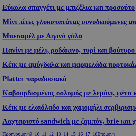
Εύκολα σπαγγέτι με μπιζέλια και προσούτο
PHPSESSID
Μίνι πίτες γλυκοπατάτας συνοδευόμενες απ
Μπεσαμέλ με Αιγινό γάλα
Πανίνι με μέλι, ροδάκινο, τυρί και βούτυρο
G_ENABLED_IDPS
Κέικ με αμύγδαλα και μαρμελάδα πορτοκάλι
takeOverCookie
Platter παραδοσιακό
Καβουρδισμένος σολομός με λεμόνι, φέτα κ
ShowNewVisitor
Κέικ με ελαιόλαδο και χαμομήλι σερβιρισμ
LangCookie
Λαχταριστό sandwich με ζαμπόν, brie και 
PHPSESSID
Προηγούμενη
9
10
11
12
13
14
15
16
17
18
Επόμενη