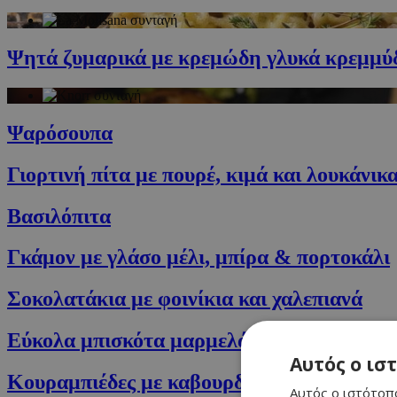
Ψητά ζυμαρικά με κρεμώδη γλυκά κρεμμύ
Ψαρόσουπα
Γιορτινή πίτα με πουρέ, κιμά και λουκάνικ
Βασιλόπιτα
Γκάμον με γλάσο μέλι, μπίρα & πορτοκάλι
Σοκολατάκια με φοινίκια και χαλεπιανά
Εύκολα μπισκότα μαρμελάδας
Αυτός ο ισ
Κουραμπιέδες με καβουρδισμένα αμύγδαλ
Αυτός ο ιστότοπο