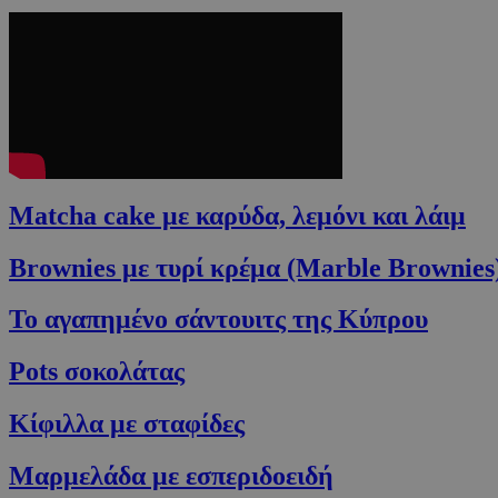
Matcha cake με καρύδα, λεμόνι και λάιμ
Brownies με τυρί κρέμα (Marble Brownies
Το αγαπημένο σάντουιτς της Κύπρου
Pots σοκολάτας
Κίφιλλα με σταφίδες
Μαρμελάδα με εσπεριδοειδή