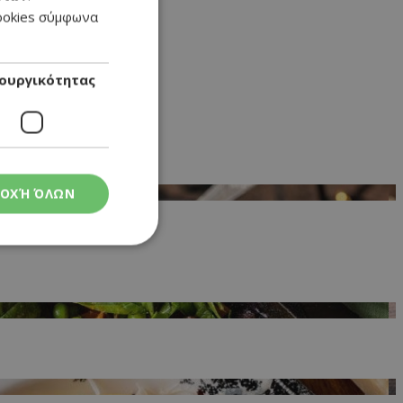
cookies σύμφωνα
ENGLISH
ουργικότητας
ΟΧΉ ΌΛΩΝ
ς
στη και τη
τητα cookies.
 Google