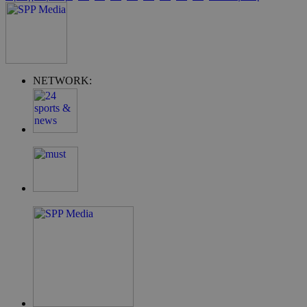
NETWORK:
takeOverCookie
__cf_bm
ShowSubLoginCo
ShowWizLogin
ShowWizLogin