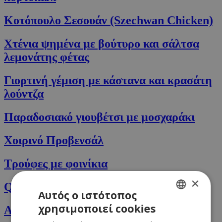
Κοτόπουλο Σεσουάν (Szechwan Chicken)
Χτένια ψημένα με βούτυρο και σάλτσα
λεμονάτης φέτας
Γιορτινή γέμιση με κάστανα και κρασάτη
λούντζα
Παραδοσιακό γιουβέτσι με μοσχαράκι
Χοιρινό Προβενσάλ
Τρούφες με φοινίκια
×
Quesadillas με κοτόπουλο
Αυτός ο ιστότοπος
χρησιμοποιεί cookies
Αραβικό κοτόπουλο
GREEK