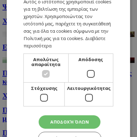
Αυτός ο ιστότοπος χρησιμοποιεί cookies
ENGLISH
Ψωμί με δεντρολίβανο και ελιές
για τη βελτίωση της εμπειρίας των
χρηστών. Χρησιμοποιώντας τον
Χοιρινές μπριζόλες στη διπλή γκριλιέρα
ιστότοπό μας, παρέχετε τη συγκατάθεσή
σας για όλα τα cookies σύμφωνα με την
Πολιτική μας για τα cookies.
Διαβάστε
περισσότερα
Εύγευστο pork belly στον φούρνο
Απολύτως
Απόδοσης
απαραίτητα
Παναρισμένα μπούτια κοτόπουλου με σος
κουμανταρίας
Στόχευσης
Λειτουργικότητας
Xούμους με πικάντικη πάστα ελιάς
Πικάντικη σαλάτα γαλοπούλας με
μεξικάνικη σάλτσα lime
ΑΠΟΔΟΧΉ ΌΛΩΝ
Παραδοσιακά μελομακάρονα