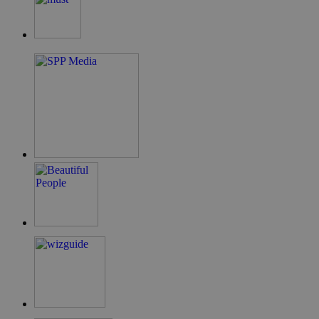
.cyprus.wiz-
guide.com
takeOverCookie
cyprus.wiz-
1 μέρα
guide.com
ShowNewVisitorPopup
cyprus.wiz-
10 χρόνια
guide.com