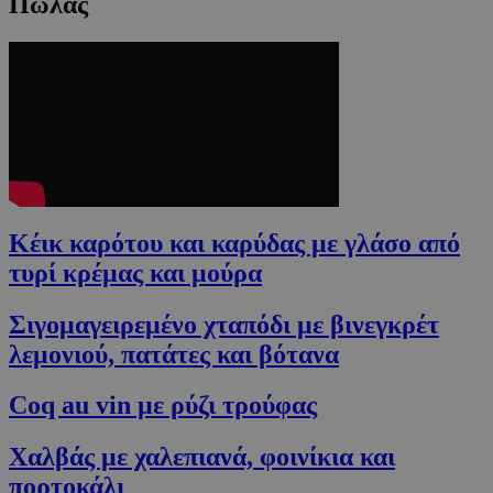
Πώλας
Κέικ καρότου και καρύδας με γλάσο από
τυρί κρέμας και μούρα
Σιγομαγειρεμένο χταπόδι με βινεγκρέτ
λεμονιού, πατάτες και βότανα
Coq au vin με ρύζι τρούφας
Χαλβάς με χαλεπιανά, φοινίκια και
πορτοκάλι