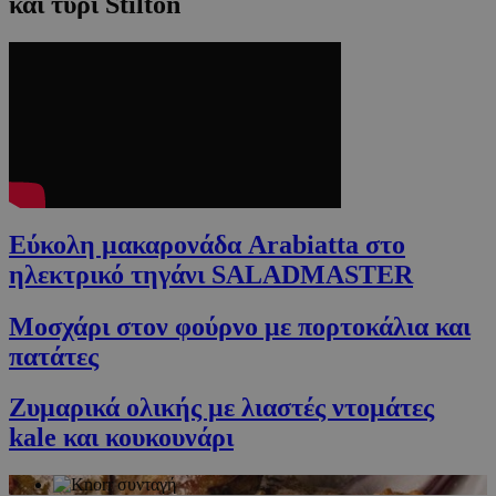
και τυρί Stilton
Εύκολη μακαρονάδα Arabiatta στο
ηλεκτρικό τηγάνι SALADMASTER
Μοσχάρι στον φούρνο με πορτοκάλια και
πατάτες
Ζυμαρικά ολικής με λιαστές ντομάτες
kale και κουκουνάρι