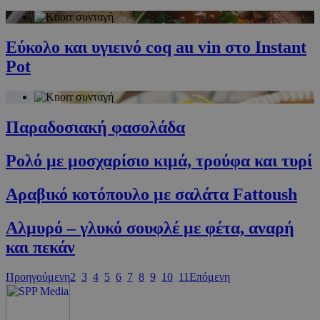
guide.com
PHPSESSID
συνεδρία
PHP.net
cyprus.wiz-
Εύκολο και υγιεινό coq au vin στο Instant
guide.com
Pot
Παραδοσιακή φασολάδα
Ρολό με μοσχαρίσιο κιμά, τρούφα και τυρί
Αραβικό κοτόπουλο με σαλάτα Fattoush
Google Privacy Policy
Αλμυρό – γλυκό σουφλέ με φέτα, αναρή
και πεκάν
Προηγούμενη
2
3
4
5
6
7
8
9
10
11
Επόμενη