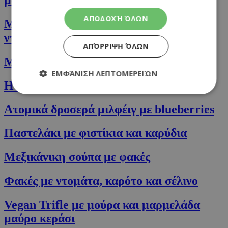
ΑΠΟΔΟΧΉ ΌΛΩΝ
Μεσογειακό κοκκινιστό κοτόπουλο με
ντομάτες και ελιές
ΑΠΌΡΡΙΨΗ ΌΛΩΝ
Μακαρονάδα με γαρίδες και καλαμάρι
ΕΜΦΆΝΙΣΗ ΛΕΠΤΟΜΕΡΕΙΏΝ
Η σαλάτα της Jennifer Aniston
Ατομικά δροσερά μιλφέιγ με blueberries
Απολύτως απαραίτητα
Απόδοσης
Στόχευσης
Λειτουργικότητας
Παστελάκι με φιστίκια και καρύδια
Τα απολύτως απαραίτητα cookies επιτρέπουν
Μεξικάνικη σούπα με φακές
βασικές λειτουργίες του ιστότοπου, όπως τη
σύνδεση χρήστη και τη διαχείριση λογαριασμού.
Ο ιστότοπος δεν μπορεί να χρησιμοποιηθεί σωστά
Φακές με ντομάτα, καρότο και σέλινο
χωρίς τα απολύτως απαραίτητα cookies.
Προμηθευτής
/
Ονοματεπώνυμο
Λήξη
Vegan Trifle με μούρα και μαρμελάδα
Πεδίο
μαύρο κεράσι
G_ENABLED_IDPS
συνεδρία
Google LLC
.cyprusen.wiz-