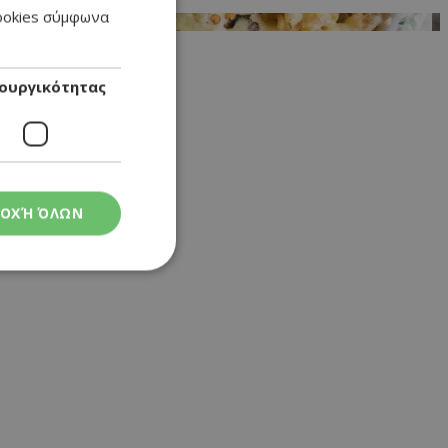
cookies σύμφωνα
ENGLISH
ουργικότητας
ΟΧΉ ΌΛΩΝ
ς
στη και τη
τητα cookies.
 Google