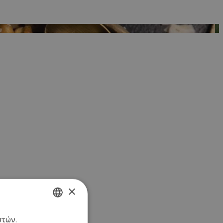
×
στών.
GREEK