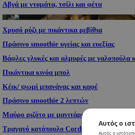
Αβγά με ντομάτα, τσίλι και φέτα
Χρυσό ρύζι με πικάντικα ρεβίθια
Πράσινο smoothie υγείας και ευεξίας
Βάφλες γλυκές και αλμυρές με γαλοπούλα κ
Πικάντικα κινόα μπολ
Κέικ/ ψωμί μπανάνας και καφέ
Πράσινο smoothie 2 λεπτών
Μαύρο ριζότο με μανιτάρια και τρούφα
Αυτός ο ισ
Τραγανό κοτόπουλο Cordon Bleu με χοιρο
Αυτός ο ιστότοπο