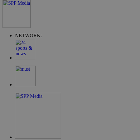
NETWORK:
takeOverCookie
__cf_bm
ShowSubLoginCo
ShowWizLogin
ShowWizLogin