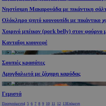
Νηστίσιμη Μακαρονάδα με πικάντικη σάλ
PHPSESSID
Ολόκληρο ψητό κουνουπίδι με πικάντικο χ
Χοιρινό μπέικον (pork belly) στον φούρνο
Κανταΐφι κιουνεφέ
G_ENABLED_IDPS
takeOverCookie
Σουπιές κρασάτες
Αμυγδαλωτά με ζάχαρη καρύδας
ShowNewVisitor
Γεμιστά
LangCookie
PHPSESSID
Προηγούμενη
4
5
6
7
8
9
10
11
12
13
Επόμενη