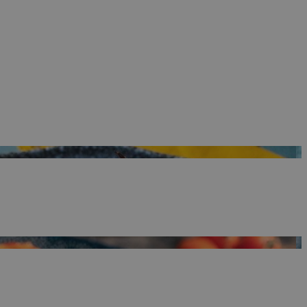
ρμογές που
ιται για ένα
 χρησιμοποιείται
όδου λειτουργίας
ος αριθμός που
ίο μπορεί να είναι
λλά ένα καλό
 κατάστασης
σελίδων.
 Google
ing δηλαδή να
α στον χρήστη
όπως είναι το take
sh down banners.
ing δηλαδή να
α στον χρήστη
όπως είναι το take
sh down banners.
ει την επιλεγμένη
ρμογές που