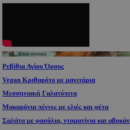
Ρεβίθια Αγίου Όρους
Vegan Κριθαρότο με μανιτάρια
Μεσσηνιακή Γαλατόπιτα
Μακαρόνια πέννες με ελιές και φέτα
Σαλάτα με φασόλια, ντοματίνια και αβοκάν