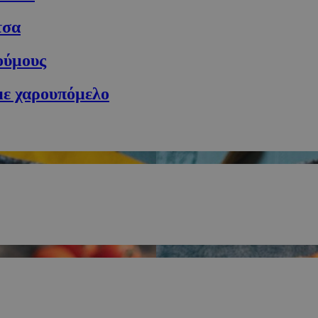
.cyprusen.wiz-
guide.com
τσα
συνεδρία
Cookie που δημιουργείται από εφα
PHP.net
βασίζονται στη γλώσσα PHP. Πρόκε
cyprus.wiz-
αναγνωριστικό γενικού σκοπού που
guide.com
ούμους
για τη διατήρηση μεταβλητών περι
χρήστη. Συνήθως είναι ένας τυχαί
δημιουργείται, ο τρόπος με τον οπο
 με χαρουπόμελο
συγκεκριμένος για τον ιστότοπο, α
παράδειγμα είναι η διατήρηση της
σύνδεσης για έναν χρήστη μεταξύ 
Google Privacy Policy
συνεδρία
Χρησιμοποιήθηκε για σύνδεση στο
Google LLC
.cyprus.wiz-
guide.com
cyprus.wiz-
1 μέρα
Χρησιμοποιείται για σκοπούς Capp
guide.com
εμφανίζει μόνο μια φορά την ημέρ
διάφορες διαφημιστικές ενέργειες 
over banner και τα push up και pu
Popup
cyprus.wiz-
10 χρόνια
Χρησιμοποιείται για σκοπούς Capp
guide.com
εμφανίζει μόνο μια φορά την ημέρ
διάφορες διαφημιστικές ενέργειες 
over banner και τα push up και pu
cyprusen.wiz-
1 εβδομάδα 3
Χρησιμοποιείται για να προσδιορίσ
guide.com
μέρες
γλώσσα του επισκέπτη.
συνεδρία
Cookie που δημιουργείται από εφα
PHP.net