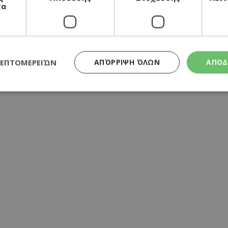
τα
ΛΕΠΤΟΜΕΡΕΙΏΝ
ΑΠΌΡΡΙΨΗ ΌΛΩΝ
ΑΠΟΔ
Απολύτως απαραίτητα
Απόδοσης
Στόχευσης
Λειτουργικότητα
τητα cookies επιτρέπουν βασικές λειτουργίες του ιστότοπου, όπως τη σύνδεση χρή
σμού. Ο ιστότοπος δεν μπορεί να χρησιμοποιηθεί σωστά χωρίς τα απολύτως απαραί
Προμηθευτής
/
Λήξη
Περιγραφή
Πεδίο
συνεδρία
Χρησιμοποιήθηκε για σύνδεση στο
Google LLC
.cyprusen.wiz-
guide.com
συνεδρία
Cookie που δημιουργείται από εφα
PHP.net
βασίζονται στη γλώσσα PHP. Πρόκε
cyprus.wiz-
αναγνωριστικό γενικού σκοπού που
guide.com