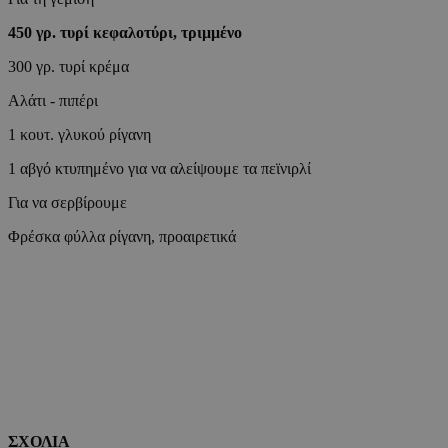
450
γρ.
τυρί κεφαλοτύρι,
τριμμέν
ο
takeOverCookie
300 γρ. τυρί κρέμα
Αλάτι - πιπέρι
__cf_bm
1 κουτ. γλυκού ρίγανη
1 αβγό κτυπημένο για να αλείψουμε τα πεϊνιρλί
ShowSubLoginCo
Για να σερβίρουμε
Φρέσκα φύλλα ρίγανη, προαιρετικά
ShowWizLogin
ShowWizLogin
ShowNewVisitor
ΣΧΟΛΙΑ