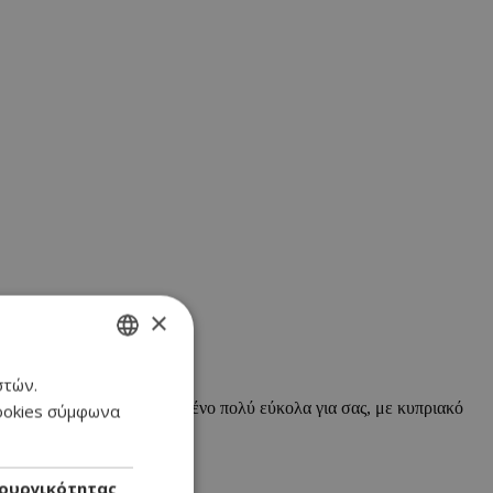
×
στών.
GREEK
ον ελλαδικό χώρο. Φτιαγμένο πολύ εύκολα για σας, με κυπριακό
cookies σύμφωνα
ENGLISH
ουργικότητας