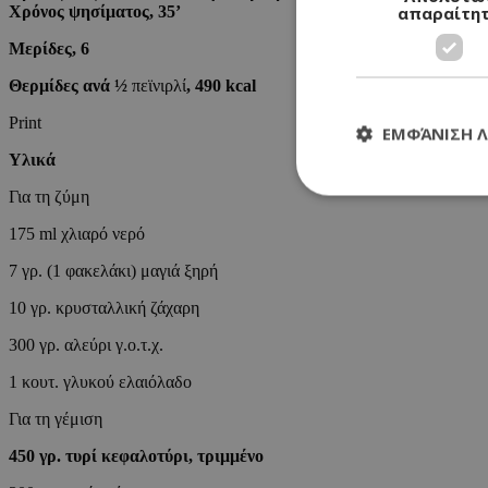
απαραίτη
Χρόνος ψησίματος
,
3
5’
Μερίδες, 6
Θ
ερμίδες
ανά
½
πεϊνιρλί
, 490
kcal
Print
ΕΜΦΆΝΙΣΗ 
Υλικά
Για τη ζύμη
175 ml χλιαρό νερό
7 γρ. (1 φακελάκι) μαγιά ξηρή
Τα απολύτως απαραί
διαχείριση λογαρια
10 γρ. κρυσταλλική ζάχαρη
Ονοματεπώνυμο
300 γρ. αλεύρι γ.ο.τ.χ.
G_ENABLED_IDPS
1 κουτ. γλυκού ελαιόλαδο
Για τη γέμιση
PHPSESSID
450
γρ.
τυρί κεφαλοτύρι,
τριμμέν
ο