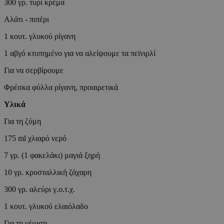
300 γρ. τυρί κρέμα
Αλάτι - πιπέρι
1 κουτ. γλυκού ρίγανη
G_ENABLED_IDPS
1 αβγό κτυπημένο για να αλείψουμε τα πεϊνιρλί
Για να σερβίρουμε
takeOverCookie
Φρέσκα φύλλα ρίγανη, προαιρετικά
Υλικά
ShowNewVisitor
Για τη ζύμη
175 ml χλιαρό νερό
LangCookie
7 γρ. (1 φακελάκι) μαγιά ξηρή
PHPSESSID
10 γρ. κρυσταλλική ζάχαρη
300 γρ. αλεύρι γ.ο.τ.χ.
1 κουτ. γλυκού ελαιόλαδο
Για τη γέμιση