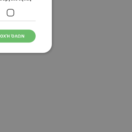
ΟΧΉ ΌΛΩΝ
ς
στη και τη
τητα cookies.
 Google
ρμογές που
ιται για ένα
 χρησιμοποιείται