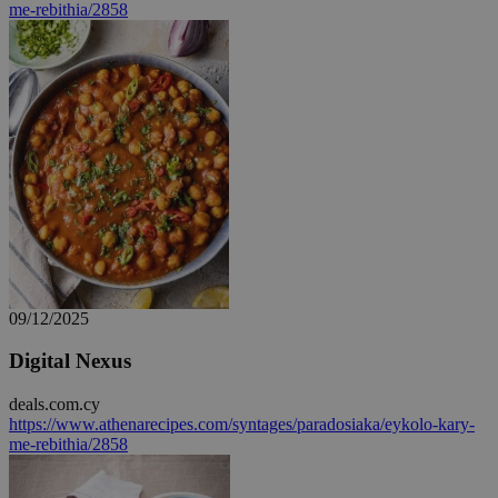
me-rebithia/2858
Google Privacy Policy
09/12/2025
Digital Nexus
G_ENABLED_IDPS
συνεδρία
Google LLC
.cyprus.wiz-
guide.com
deals.com.cy
https://www.athenarecipes.com/syntages/paradosiaka/eykolo-kary-
takeOverCookie
cyprus.wiz-
1 μέρα
me-rebithia/2858
guide.com