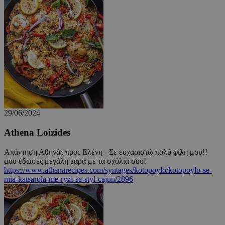
ShowSubLoginCookie
.athenarecipes.com
1 μέρα
29/06/2024
Athena Loizides
Απάντηση Αθηνάς προς Ελένη - Σε ευχαριστώ πολύ φίλη μου!!
ShowWizLogin
.cyprus.wiz-
1 μέρα
μου έδωσες μεγάλη χαρά με τα σχόλια σου!
guide.com
https://www.athenarecipes.com/syntages/kotopoylo/kotopoylo-se-
mia-katsarola-me-ryzi-se-styl-cajun/2896