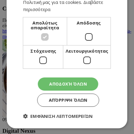
Πολιτική μας για τα cookies.
Διαβάστε
Christina Vlahou
περισσότερα
Παρακαλώ μια διευκρίνιση στα υλικά, γράφει 100γρ. Spry . Τι
Απολύτως
Απόδοσης
είναι αυτό?
απαραίτητα
https://www.athenarecipes.com/glyka/mpiskota-mpares/koyloyrakia-
me-glykaniso-kai-portokali/1634
Στόχευσης
Λειτουργικότητας
ΑΠΟΔΟΧΉ ΌΛΩΝ
ΑΠΌΡΡΙΨΗ ΌΛΩΝ
ΕΜΦΆΝΙΣΗ ΛΕΠΤΟΜΕΡΕΙΏΝ
09/12/2025
Digital Nexus