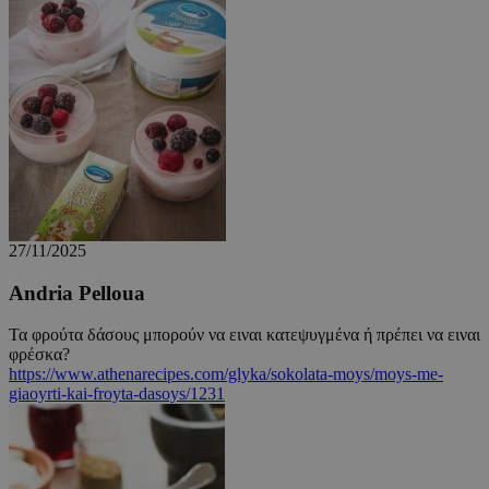
ShowNewVisitorPopup
cyprus.wiz-
10 χρόνια
guide.com
27/11/2025
Andria Pelloua
Τα φρούτα δάσους μπορούν να ειναι κατεψυγμένα ή πρέπει να ειναι
φρέσκα?
https://www.athenarecipes.com/glyka/sokolata-moys/moys-me-
giaoyrti-kai-froyta-dasoys/1231
LangCookie
cyprusen.wiz-
1 εβδομάδα 3
guide.com
μέρες