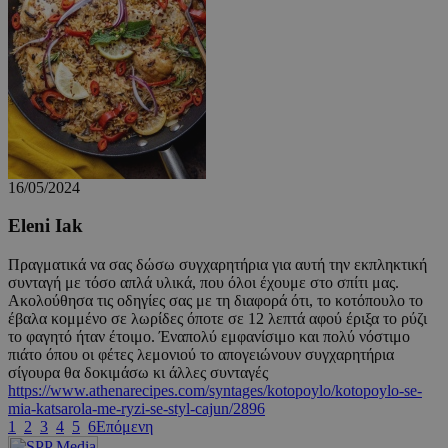
ShowWizLogin
cyprusen.wiz-
1 μέρα
guide.com
16/05/2024
Eleni Iak
Πραγματικά να σας δώσω συγχαρητήρια για αυτή την εκπληκτική
συνταγή με τόσο απλά υλικά, που όλοι έχουμε στο σπίτι μας.
Ακολούθησα τις οδηγίες σας με τη διαφορά ότι, το κοτόπουλο το
ShowNewVisitorPopup
cyprusen.wiz-
9 χρόνια 11
έβαλα κομμένο σε λωρίδες όποτε σε 12 λεπτά αφού έριξα το ρύζι
guide.com
μήνες
το φαγητό ήταν έτοιμο. Έναπολύ εμφανίσιμο και πολύ νόστιμο
πιάτο όπου οι φέτες λεμονιού το απογειώνουν συγχαρητήρια
σίγουρα θα δοκιμάσω κι άλλες συνταγές
https://www.athenarecipes.com/syntages/kotopoylo/kotopoylo-se-
mia-katsarola-me-ryzi-se-styl-cajun/2896
1
2
3
4
5
6
Επόμενη