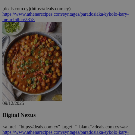
Απολύτως απαραίτητα
Απόδοσης
[deals.com.cy](https://deals.com.cy)
https://www.athenarecipes.com/syntages/paradosiaka/eykolo-kary-
Στόχευσης
Λειτουργικότητας
me-rebithia/2858
Τα απολύτως απαραίτητα cookies επιτρέπουν
βασικές λειτουργίες του ιστότοπου, όπως τη
σύνδεση χρήστη και τη διαχείριση λογαριασμού.
Ο ιστότοπος δεν μπορεί να χρησιμοποιηθεί σωστά
χωρίς τα απολύτως απαραίτητα cookies.
Προμηθευτής
/
Ονοματεπώνυμο
Λήξη
Πεδίο
G_ENABLED_IDPS
συνεδρία
Google LLC
.cyprusen.wiz-
guide.com
PHPSESSID
συνεδρία
PHP.net
cyprus.wiz-
guide.com
09/12/2025
Digital Nexus
<a href="https://deals.com.cy" target="_blank">deals.com.cy</a>
https://www.athenarecipes.com/syntages/paradosiaka/eykolo-kary-