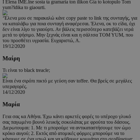
I Elena IME.lne sosta ta gramaria ton ilikon Gia to kotopulo Tom
yum?ldika to giaourti.
‘Έλενα μου σε παρακαλώ κάνε copy paste το link της συνταγής, για
να καταλάβω για ποια συνταγή αναφέρεσαι. Έλενα, οκ το είδα, όχι
δεν είναι λίγο το γιαούρτι. Αν βάλεις περισσότερο κατεβάζει νερά
μετά το ψήσιμο. Μην ξεχνάς είναι και η σάλτσα TOM YUM, που
του προσθέτει υγρασία. Ευχαριστώ, Α.
19/12/2020
Μαίρη
Τι είναι το black treacle;
Είναι ένα σιρόπι πικτό με γεύση σαν toffee. Θα βρείς σε μεγάλες
υπεραγορές.
14/12/2020
Μαρία
Γεια σας κα Αθήνα. Έχω κάνει αρκετές φορές το υπέροχο γλυκό
σας παγωμένο βουνό λευκής σοκολάτας με φρούτα του δάσους.
Διερωτουμαι: 1. Με τι μπορούμε να αντικαταστήσουμε τον ώμο
κρόκο αυγού; 2. Εκτός από ατομικές φόρμες μπορούμε να το
κάνουμε σε ένα μπωλ και να κόβουμε κομμάτια στο σερβίρισμα;