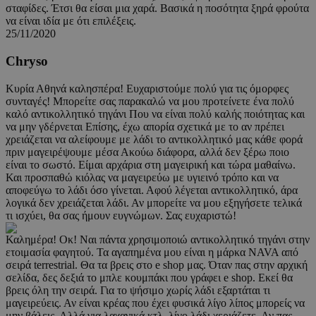
σταφίδες. Έτσι θα είσαι μια χαρά. Βασικά η ποσότητα ξηρά φρούτα
να είναι ιδία με ότι επιλέξεις.
25/11/2020
Chryso
Κυρία Αθηνά καλησπέρα! Ευχαριστούμε πολύ για τις όμορφες
συνταγές! Μπορείτε σας παρακαλώ να μου προτείνετε ένα πολύ
καλό αντικολλητικό τηγάνι Που να είναι πολύ καλής ποιότητας και
να μην γδέρνεται Επίσης, έχω απορία σχετικά με το αν πρέπει
χρειάζεται να αλείφουμε με λάδι το αντικολλητικό μας κάθε φορά
πριν μαγειρέψουμε μέσα Ακούω διάφορα, αλλά δεν ξέρω ποιο
είναι το σωστό. Είμαι αρχάρια στη μαγειρική και τώρα μαθαίνω.
Και προσπαθώ κιόλας να μαγειρεύω με υγιεινό τρόπο και να
αποφεύγω το λάδι όσο γίνεται. Αφού λέγεται αντικολλητικό, άρα
λογικά δεν χρειάζεται λάδι. Αν μπορείτε να μου εξηγήσετε τελικά
τι ισχύει, θα σας ήμουν ευγνώμων. Σας ευχαριστώ!
Καλημέρα! Οκ! Ναι πάντα χρησιμοποιώ αντικολλητικό τηγάνι στην
ετοιμασία φαγητού. Τα αγαπημένα μου είναι η μάρκα NAVA από
σειρά terrestrial. Θα τα βρεις στο e shop μας. Όταν πας στην αρχική
σελίδα, δες δεξιά το μπλε κουμπάκι που γράφει e shop. Εκεί θα
βρεις όλη την σειρά. Για το ψήσιμο χωρίς λάδι εξαρτάται τι
μαγειρεύεις. Αν είναι κρέας που έχει φυσικά λίγο λίπος μπορείς να
μην βάλεις. Αλλά για λαχανικά κτλ. λίγο λάδι χεριάζετε. Αν πας