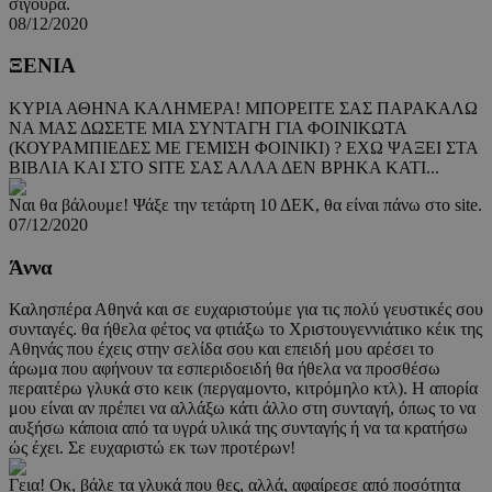
σίγουρα.
08/12/2020
ΞΕΝΙΑ
ΚΥΡΙΑ ΑΘΗΝΑ ΚΑΛΗΜΕΡΑ! ΜΠΟΡΕΙΤΕ ΣΑΣ ΠΑΡΑΚΑΛΩ
ΝΑ ΜΑΣ ΔΩΣΕΤΕ ΜΙΑ ΣΥΝΤΑΓΗ ΓΙΑ ΦΟΙΝΙΚΩΤΑ
(ΚΟΥΡΑΜΠΙΕΔΕΣ ΜΕ ΓΕΜΙΣΗ ΦΟΙΝΙΚΙ) ? ΕΧΩ ΨΑΞΕΙ ΣΤΑ
ΒΙΒΛΙΑ ΚΑΙ ΣΤΟ SITE ΣΑΣ ΑΛΛΑ ΔΕΝ ΒΡΗΚΑ ΚΑΤΙ...
Ναι θα βάλουμε! Ψάξε την τετάρτη 10 ΔΕΚ, θα είναι πάνω στο site.
07/12/2020
Άννα
Καλησπέρα Αθηνά και σε ευχαριστούμε για τις πολύ γευστικές σου
συνταγές. θα ήθελα φέτος να φτιάξω το Χριστουγεννιάτικο κέικ της
Αθηνάς που έχεις στην σελίδα σου και επειδή μου αρέσει το
άρωμα που αφήνουν τα εσπεριδοειδή θα ήθελα να προσθέσω
περαιτέρω γλυκά στο κεικ (περγαμοντο, κιτρόμηλο κτλ). Η απορία
μου είναι αν πρέπει να αλλάξω κάτι άλλο στη συνταγή, όπως το να
αυξήσω κάποια από τα υγρά υλικά της συνταγής ή να τα κρατήσω
ώς έχει. Σε ευχαριστώ εκ των προτέρων!
Γεια! Οκ, βάλε τα γλυκά που θες, αλλά, αφαίρεσε από ποσότητα