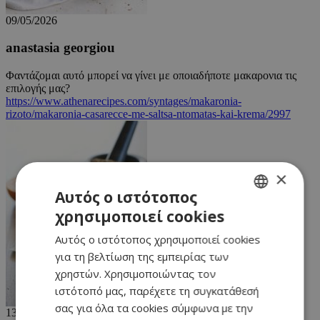
09/05/2026
anastasia georgiou
Φαντάζομαι αυτό μπορεί να γίνει με οποιαδήποτε μακαρονια τις
επιλογής μας?
https://www.athenarecipes.com/syntages/makaronia-
rizoto/makaronia-casarecce-me-saltsa-ntomatas-kai-krema/2997
×
Αυτός ο ιστότοπος
χρησιμοποιεί cookies
GREEK
Αυτός ο ιστότοπος χρησιμοποιεί cookies
ENGLISH
για τη βελτίωση της εμπειρίας των
χρηστών. Χρησιμοποιώντας τον
ιστότοπό μας, παρέχετε τη συγκατάθεσή
σας για όλα τα cookies σύμφωνα με την
13/02/2026