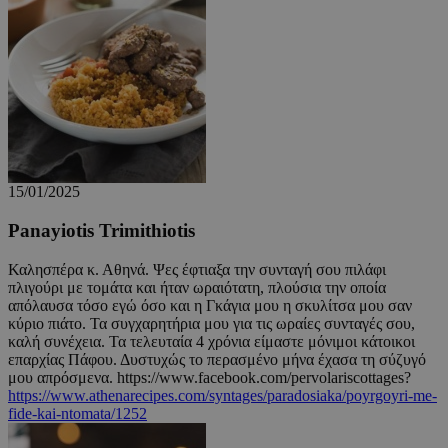
PHPSESSID
συνεδρία
PHP.net
cyprusen.wiz-
guide.com
15/01/2025
Panayiotis Trimithiotis
Καλησπέρα κ. Αθηνά. Ψες έφτιαξα την συνταγή σου πιλάφι
πλιγούρι με τομάτα και ήταν ωραιότατη, πλούσια την οποία
απόλαυσα τόσο εγώ όσο και η Γκάγια μου η σκυλίτσα μου σαν
κύριο πιάτο. Τα συγχαρητήρια μου για τις ωραίες συνταγές σου,
καλή συνέχεια. Τα τελευταία 4 χρόνια είμαστε μόνιμοι κάτοικοι
επαρχίας Πάφου. Δυστυχώς το περασμένο μήνα έχασα τη σύζυγό
μου απρόσμενα. https://www.facebook.com/pervolariscottages?
https://www.athenarecipes.com/syntages/paradosiaka/poyrgoyri-me-
fide-kai-ntomata/1252