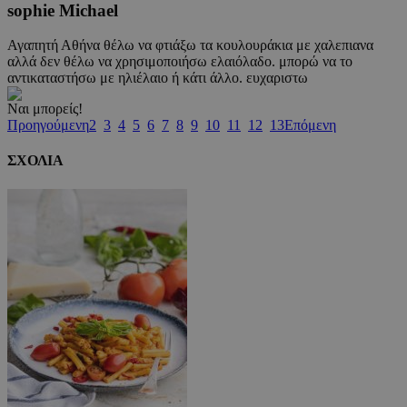
sophie Michael
Αγαπητή Αθήνα θέλω να φτιάξω τα κουλουράκια με χαλεπιανα
αλλά δεν θέλω να χρησιμοποιήσω ελαιόλαδο. μπορώ να το
αντικαταστήσω με ηλιέλαιο ή κάτι άλλο. ευχαριστω
Ναι μπορείς!
Προηγούμενη
2
3
4
5
6
7
8
9
10
11
12
13
Επόμενη
ΣΧΟΛΙΑ