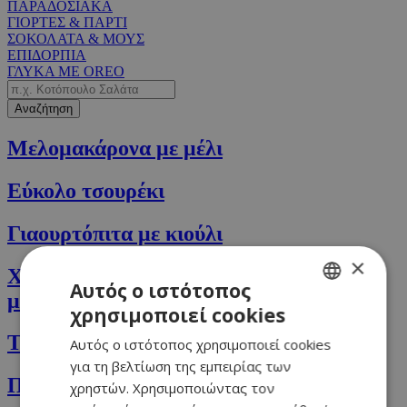
ΠΑΡΑΔΟΣΙΑΚΑ
ΓΙΟΡΤΕΣ & ΠΑΡΤΙ
ΣΟΚΟΛΑΤΑ & ΜΟΥΣ
ΕΠΙΔΟΡΠΙΑ
ΓΛΥΚΑ ΜΕ OREO
Αναζήτηση
Μελομακάρονα με μέλι
Εύκολο τσουρέκι
Γιαουρτόπιτα με κιούλι
×
Χαλβάς με αμύγδαλα και μαρμελάδα
Αυτός ο ιστότοπος
μαύρο κεράσι
χρησιμοποιεί cookies
GREEK
Ταχινόπιτες
Αυτός ο ιστότοπος χρησιμοποιεί cookies
ENGLISH
για τη βελτίωση της εμπειρίας των
Πουρέκια με αναρή
χρηστών. Χρησιμοποιώντας τον