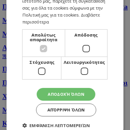
ιστότοπό μας, παρέχετε τη συγκατάθεσή
Παραδοσιακά πορτογαλικά παστάκια Nata
σας για όλα τα cookies σύμφωνα με την
Πολιτική μας για τα cookies.
Διαβάστε
Μαρµελάδα φράουλα
περισσότερα
Μαρμελάδα πορτοκάλι και λεμόνι
Απολύτως
Απόδοσης
απαραίτητα
Αμυγδαλωτά με χαρουπόμελο και
πορτοκάλι
Στόχευσης
Λειτουργικότητας
Παστελάκι με φιστίκια και καρύδια
Πολίτικος Χαλβάς με γάλα και κουκουνάρι
ΑΠΟΔΟΧΉ ΌΛΩΝ
Χαλβάς με πορτοκάλι και φιστίκια
Μεσσηνιακή Γαλατόπιτα
ΑΠΌΡΡΙΨΗ ΌΛΩΝ
Κανταΐφι κιουνεφέ
ΕΜΦΆΝΙΣΗ ΛΕΠΤΟΜΕΡΕΙΏΝ