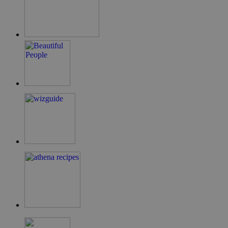
Google Privacy Policy
G_ENABLED_IDPS
συνεδρία
Google LLC
.cyprus.wiz-
guide.com
takeOverCookie
cyprus.wiz-
1 μέρα
guide.com