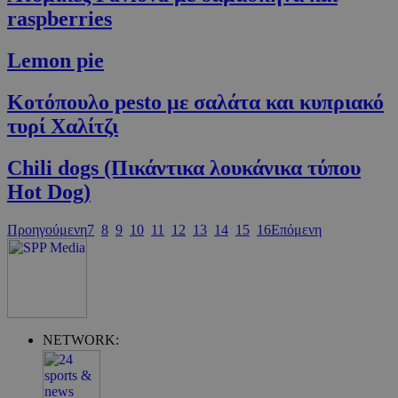
guide.com
raspberries
Lemon pie
Κοτόπουλο pesto με σαλάτα και κυπριακό
τυρί Xαλίτζι
Chili dogs (Πικάντικα λουκάνικα τύπου
Hot Dog)
Google Privacy Policy
Προηγούμενη
7
8
9
10
11
12
13
14
15
16
Επόμενη
NETWORK: