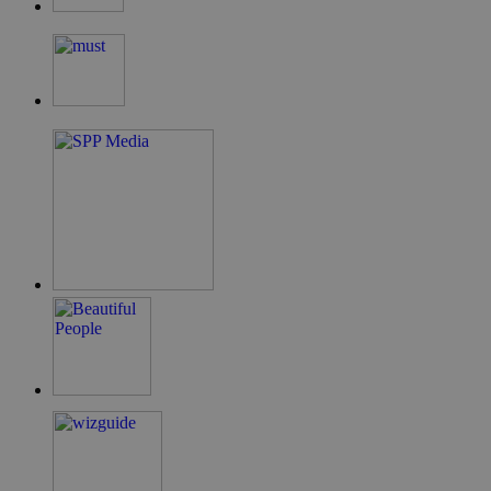
G_ENABLED_IDPS
συνεδρία
Google LLC
.cyprus.wiz-
guide.com
takeOverCookie
cyprus.wiz-
1 μέρα
guide.com
ShowNewVisitorPopup
cyprus.wiz-
10 χρόνια
guide.com