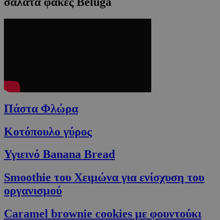
σαλάτα φακές Beluga
Πάστα Φλώρα
Κοτόπουλο γύρος
Υγιεινό Banana Bread
Smoothie του Xειμώνα για ενίσχυση του
οργανισμού
Caramel brownie cookies με φουντούκι