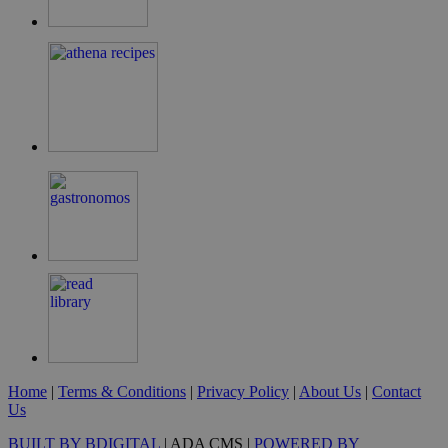
LangCookie
cyprusen.wiz-
1 εβδομάδα 3
guide.com
μέρες
PHPSESSID
συνεδρία
PHP.net
cyprusen.wiz-
guide.com
Home
|
Terms & Conditions
|
Privacy Policy
|
About Us
|
Contact
Us
BUILT BY BDIGITAL
| ADA CMS |
POWERED BY