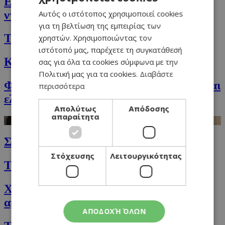
Ελληνικό κριθαράκι με σαλάμι, ελιές,
Αυτός ο ιστότοπος χρησιμοποιεί cookies
ντομάτες και φέτα
ENGLISH
για τη βελτίωση της εμπειρίας των
Ταλιατέλες με μανιτάρια και λούντζα
χρηστών. Χρησιμοποιώντας τον
ιστότοπό μας, παρέχετε τη συγκατάθεσή
Κριθαρότο με χοιρομέρι και ντομάτες
σας για όλα τα cookies σύμφωνα με την
Πολιτική μας για τα cookies.
Διαβάστε
Φέτα ψητή στο λαδόχαρτο με ντομάτα και
περισσότερα
ελιές
Απολύτως
Απόδοσης
απαραίτητα
Σπαγγέτι oλικής άλεσης Αglio Οlio
Στόχευσης
Λειτουργικότητας
Τραγανά λαχανάκια Βρυξελλών
Χαλβάς με χαρουπόμελο, ταχίνι, μέλι και
αμύγδαλα
ΑΠΟΔΟΧΉ ΌΛΩΝ