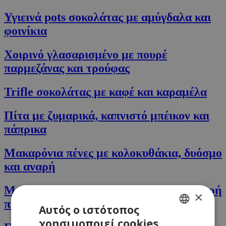
Υγιεινά pots σοκολάτας με αμύγδαλα και
φοινίκια
Χοιρινό γλασαρισµένο με πουρέ
παρμεζάνας και τρούφας
Trifle σοκολάτας με καφέ και καραμέλα
Πίτα με ζυμαρικά, καπνιστό μπέικον και
πάπρικα
Μακαρόνια πένες με κολοκυθάκια, δυόσμο
και αναρή
Μακαρονάδα πέστο με γαρίδες σε καυτερή
×
πάπρικα
Αυτός ο ιστότοπος
χρησιμοποιεί cookies
GREEK