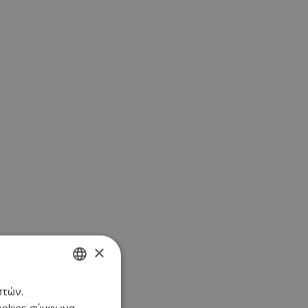
×
στών.
GREEK
cookies σύμφωνα