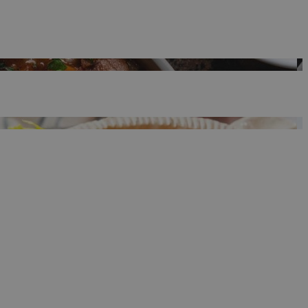
ρμογές που
ιται για ένα
 χρησιμοποιείται
όδου λειτουργίας
ος αριθμός που
ίο μπορεί να είναι
λλά ένα καλό
 κατάστασης
σελίδων.
 Google
ing δηλαδή να
α στον χρήστη
όπως είναι το take
sh down banners.
ing δηλαδή να
α στον χρήστη
όπως είναι το take
sh down banners.
ει την επιλεγμένη
ρμογές που
ιται για ένα
 χρησιμοποιείται