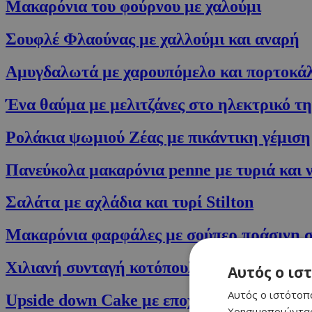
Μακαρόνια του φούρνου με χαλούμι
Σουφλέ Φλαούνας με χαλλούμι και αναρή
Αμυγδαλωτά με χαρουπόμελο και πορτοκάλ
Ένα θαύμα με μελιτζάνες στο ηλεκτρικ
Ρολάκια ψωμιού Ζέας με πικάντικη γέμιση
Πανεύκολα μακαρόνια penne με τυριά και 
Σαλάτα με αχλάδια και τυρί Stilton
Μακαρόνια φαρφάλες με σούπερ πράσινη 
Χιλιανή συνταγή κοτόπουλου με γέμιση τυ
Αυτός ο ισ
Αυτός ο ιστότοπο
Upside down Cake με εποχιακά φρούτα
Χρησιμοποιώντας