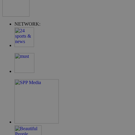
NETWORK:
takeOverCookie
__cf_bm
ShowSubLoginCo
ShowWizLogin
ShowWizLogin