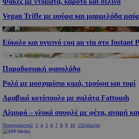
Φακές με ντομάτα, καρότο και σέλινο
PHPSESSID
Vegan Trifle με μούρα και μαρμελάδα μαύ
Εύκολο και υγιεινό coq au vin στο Instant 
G_ENABLED_IDPS
Παραδοσιακή φασολάδα
takeOverCookie
Ρολό με μοσχαρίσιο κιμά, τρούφα και τυρί
ShowNewVisitor
Αραβικό κοτόπουλο με σαλάτα Fattoush
Αλμυρό – γλυκό σουφλέ με φέτα, αναρή κα
LangCookie
Προηγούμενη
2
3
4
5
6
7
8
9
10
11
Επόμενη
PHPSESSID