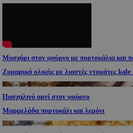
Μοσχάρι στον φούρνο με πορτοκάλια και π
Ζυμαρικά ολικής με λιαστές ντομάτες kale
Πασχαλινό αρνί στον φούρνο
Μαρμελάδα πορτοκάλι και λεμόνι