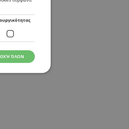
ENGLISH
ουργικότητας
ΟΧΉ ΌΛΩΝ
ς
στη και τη
τητα cookies.
 Google