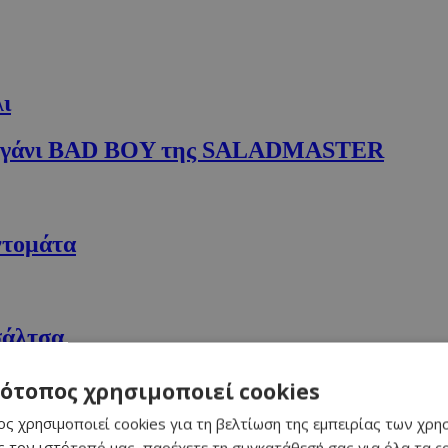
ι
ό τηγάνι BAD BOY της SALADMASTER
ντομάτα
σάλτσα
ριών σε σάλτσα
τότοπος χρησιμοποιεί cookies
ς χρησιμοποιεί cookies για τη βελτίωση της εμπειρίας των χρη
 τον ιστότοπό μας, παρέχετε τη συγκατάθεσή σας για όλα τα 