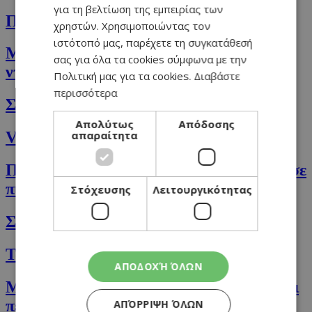
για τη βελτίωση της εμπειρίας των
Πεϊνιρλί με κεφαλοτύρι
χρηστών. Χρησιμοποιώντας τον
ιστότοπό μας, παρέχετε τη συγκατάθεσή
Μακαρόνια Casarecce με σάλτσα
σας για όλα τα cookies σύμφωνα με την
ντομάτας και κρέμα
Πολιτική μας για τα cookies.
Διαβάστε
περισσότερα
Σούπα κολοκύθα και τσίλι
Απολύτως
Απόδοσης
απαραίτητα
Vegan γιορτινά Cookies
Πέστο ελιάς και τηγανητά κολοκυθάκια σε
πίτα με φέτα και ρεβίθια
Στόχευσης
Λειτουργικότητας
Σούπα με κουνουπίδι & κάστανο
Τα breakfast oats της Άντρης μου
ΑΠΟΔΟΧΉ ΌΛΩΝ
Μακαρόνια Rigatoni με κιμά, φινόκιο και
πέστο αντζούγιας
ΑΠΌΡΡΙΨΗ ΌΛΩΝ