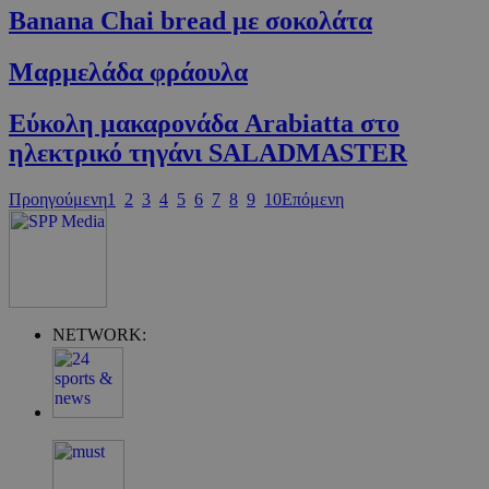
Banana Chai bread με σοκολάτα
Μαρµελάδα φράουλα
Εύκολη μακαρονάδα Arabiatta στο
ηλεκτρικό τηγάνι SALADMASTER
Προηγούμενη
1
2
3
4
5
6
7
8
9
10
Επόμενη
Google Privacy Policy
NETWORK:
G_ENABLED_IDPS
συνεδρία
Google LLC
.cyprus.wiz-