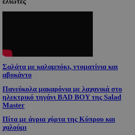
ελιωτές
Σαλάτα με καλαμπόκι, ντοματίνια και
αβοκάντο
Πανεύκολα μακαρόνια με λαχανικά στο
ηλεκτρικό τηγάνι BAD BOY της Salad
Master
Πίτα με άγρια χόρτα της Κύπρου και
χαλούμι