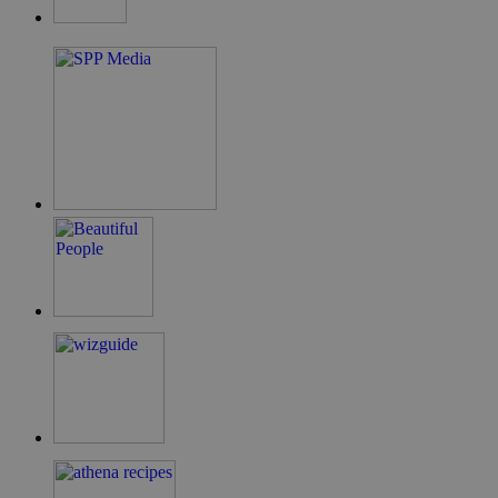
guide.com
takeOverCookie
cyprus.wiz-
1 μέρα
guide.com
ShowNewVisitorPopup
cyprus.wiz-
10 χρόνια
guide.com