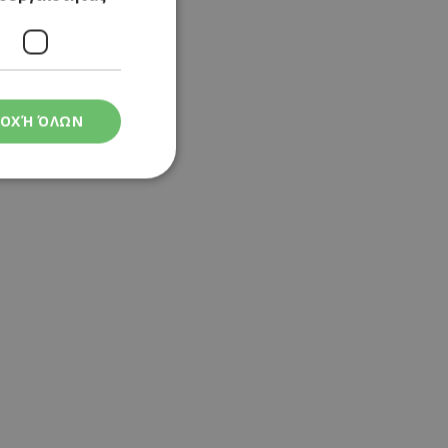
ΟΧΉ ΌΛΩΝ
ς
στη και τη
τητα cookies.
 Google
ρμογές που
ιται για ένα
 χρησιμοποιείται
όδου λειτουργίας