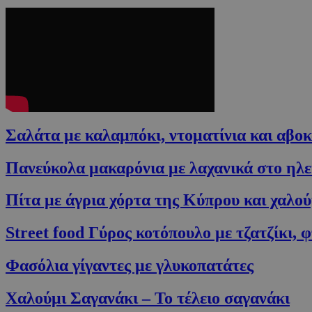
Σαλάτα με καλαμπόκι, ντοματίνια και αβο
Πανεύκολα μακαρόνια με λαχανικά στο ηλ
Πίτα με άγρια χόρτα της Κύπρου και χαλού
Street food Γύρος κοτόπουλο με τζατζίκι, φ
Φασόλια γίγαντες με γλυκοπατάτες
Χαλούμι Σαγανάκι – Το τέλειο σαγανάκι