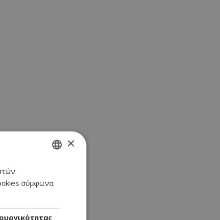
×
στών.
GREEK
cookies σύμφωνα
ENGLISH
ουργικότητας