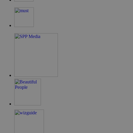
takeOverCookie
__cf_bm
ShowSubLoginCo
ShowWizLogin
ShowWizLogin
ShowNewVisitor