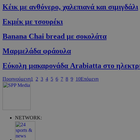
Κέικ με ανθόνερο, χαλεπιανά και σιμιγδάλι
Εκμέκ με τσουρέκι
G_ENABLED_IDPS
Banana Chai bread με σοκολάτα
takeOverCookie
Μαρµελάδα φράουλα
Εύκολη μακαρονάδα Arabiatta στο ηλεκ
ShowNewVisitor
Προηγούμενη
1
2
3
4
5
6
7
8
9
10
Επόμενη
LangCookie
PHPSESSID
NETWORK: