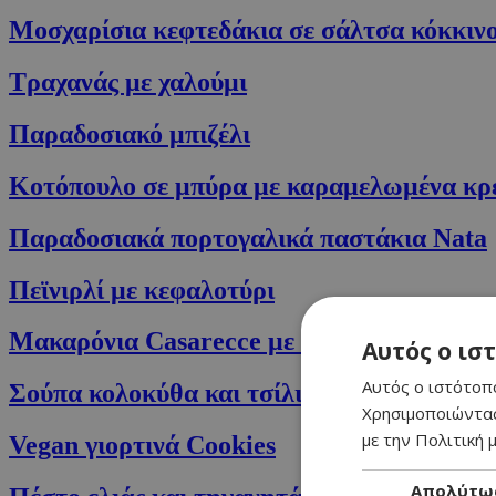
Μοσχαρίσια κεφτεδάκια σε σάλτσα κόκκιν
Τραχανάς με χαλούμι
Παραδοσιακό μπιζέλι
Κοτόπουλο σε μπύρα με καραμελωμένα κρ
Παραδοσιακά πορτογαλικά παστάκια Nata
Πεϊνιρλί με κεφαλοτύρι
Μακαρόνια Casarecce με σάλτσα ντομάτας
Αυτός ο ισ
Αυτός ο ιστότοπο
Σούπα κολοκύθα και τσίλι
Χρησιμοποιώντας
με την Πολιτική μ
Vegan γιορτινά Cookies
Απολύτω