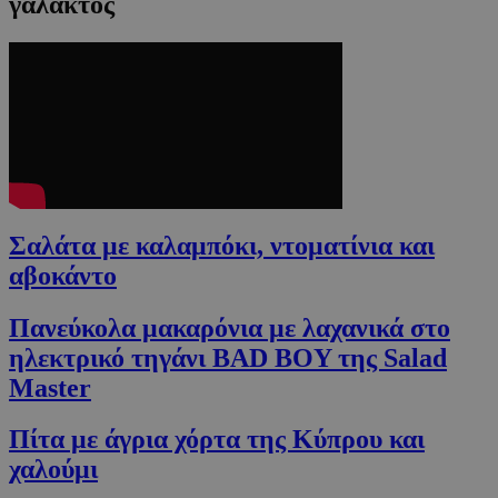
γάλακτος
Σαλάτα με καλαμπόκι, ντοματίνια και
αβοκάντο
Πανεύκολα μακαρόνια με λαχανικά στο
ηλεκτρικό τηγάνι BAD BOY της Salad
Master
Πίτα με άγρια χόρτα της Κύπρου και
χαλούμι