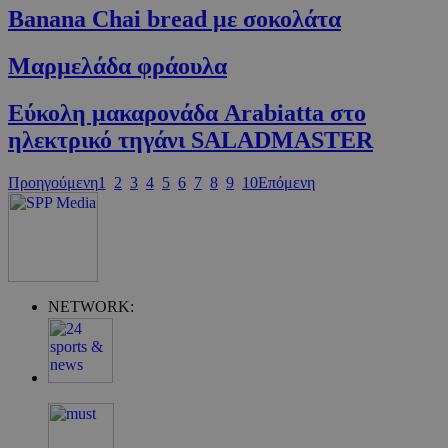
Banana Chai bread με σοκολάτα
Μαρµελάδα φράουλα
Εύκολη μακαρονάδα Arabiatta στο
ηλεκτρικό τηγάνι SALADMASTER
Προηγούμενη
1
2
3
4
5
6
7
8
9
10
Επόμενη
Google Privacy Policy
NETWORK:
G_ENABLED_IDPS
συνεδρία
Google LLC
.cyprus.wiz-