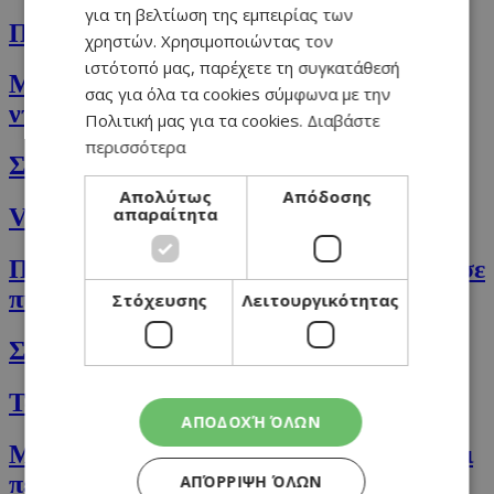
για τη βελτίωση της εμπειρίας των
Πεϊνιρλί με κεφαλοτύρι
χρηστών. Χρησιμοποιώντας τον
ιστότοπό μας, παρέχετε τη συγκατάθεσή
Μακαρόνια Casarecce με σάλτσα
σας για όλα τα cookies σύμφωνα με την
ντομάτας και κρέμα
Πολιτική μας για τα cookies.
Διαβάστε
περισσότερα
Σούπα κολοκύθα και τσίλι
Απολύτως
Απόδοσης
απαραίτητα
Vegan γιορτινά Cookies
Πέστο ελιάς και τηγανητά κολοκυθάκια σε
πίτα με φέτα και ρεβίθια
Στόχευσης
Λειτουργικότητας
Σούπα με κουνουπίδι & κάστανο
Τα breakfast oats της Άντρης μου
ΑΠΟΔΟΧΉ ΌΛΩΝ
Μακαρόνια Rigatoni με κιμά, φινόκιο και
πέστο αντζούγιας
ΑΠΌΡΡΙΨΗ ΌΛΩΝ