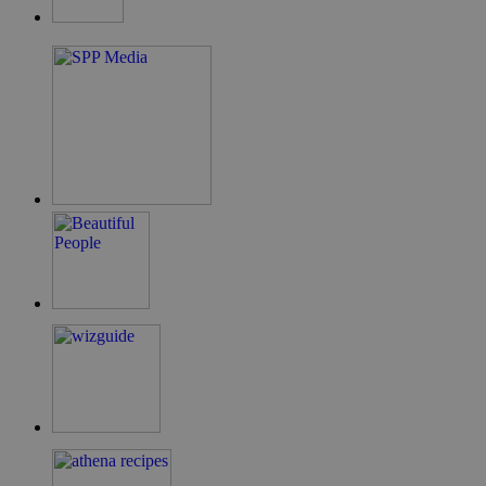
guide.com
takeOverCookie
cyprus.wiz-
1 μέρα
guide.com
ShowNewVisitorPopup
cyprus.wiz-
10 χρόνια
guide.com