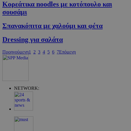
Κορεάτικα noodles με κοτόπουλο και
σουσάμι
Σπανακόπιτα με χαλούμι και φέτα
Dressing για σαλάτα
Προηγούμενη
1
2
3
4
5
6
7
Επόμενη
Google Privacy Policy
NETWORK:
G_ENABLED_IDPS
συνεδρία
Google LLC
.cyprus.wiz-