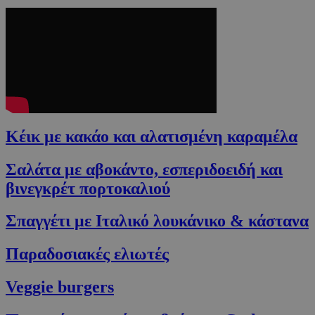
Κέικ με κακάο και αλατισμένη καραμέλα
Σαλάτα με αβοκάντο, εσπεριδοειδή και
βινεγκρέτ πορτοκαλιού
Σπαγγέτι με Ιταλικό λουκάνικο & κάστανα
Παραδοσιακές ελιωτές
Veggie burgers