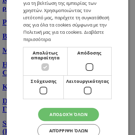
για τη βελτίωση της εμπειρίας των
ρύζι
χρηστών. Χρησιμοποιώντας τον
ιστότοπό μας, παρέχετε τη συγκατάθεσή
Pancakes με μπανάνα, μούρα και μέλι
σας για όλα τα cookies σύμφωνα με την
Πολιτική μας για τα cookies.
Διαβάστε
Blueberry scones με λευκή σοκολάτα
περισσότερα
Μακαρόνια linguini με καλαμάρι
Απολύτως
Απόδοσης
απαραίτητα
Η απόλυτη συνταγή για Smash
Cheeseburgers!
Στόχευσης
Λειτουργικότητας
Κάρυ με φασόλια mung beans
Deconstructed (αποδομημένο)
Γαλακτομπούρεκο σοκολάτας
ΑΠΟΔΟΧΉ ΌΛΩΝ
Smoothie με μπανάνα και μύρτιλο
(Blueberry)
ΑΠΌΡΡΙΨΗ ΌΛΩΝ